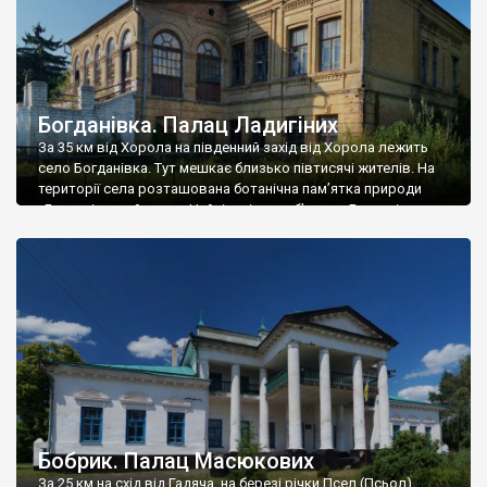
Богданівка. Палац Ладигіних
За 35 км від Хорола на південний захід від Хорола лежить
село Богданівка. Тут мешкає близько півтисячі жителів. На
території села розташована ботанічна пам’ятка природи
«Богданівський парк». Найцікавішим об’єктом Богданівки є
колишній садибний будинок поміщиків Ладигіних. Інформації
про будівлю дуже мало. Я знайшов текст краєзнавця із
Полтавщини, Любові Мазанько, яка вказує, що центральний
будинок садиби […]
Бобрик. Палац Масюкових
За 25 км на схід від Гадяча, на березі річки Псел (Псьол),