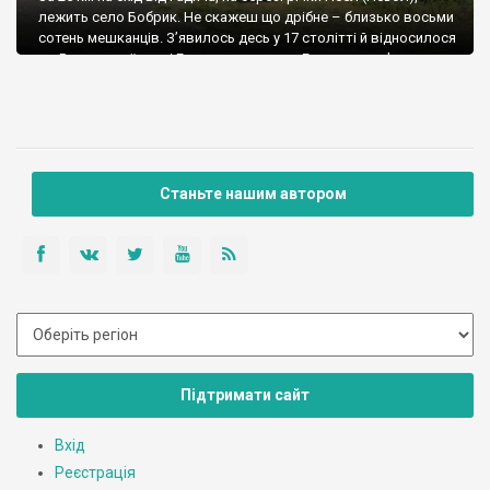
лежить село Бобрик. Не скажеш що дрібне – близько восьми
сотень мешканців. З’явилось десь у 17 столітті й відносилося
до Веприцької сотні Гадяцького полку. Головна пам’ятка
Бобрика – садиба Масюкових, від якої зберігся гарний
класицистичний палац. Його звів у 1805-1807 рр., син
веприцького […]
Станьте нашим автором
Підтримати сайт
Вхід
Реєстрація