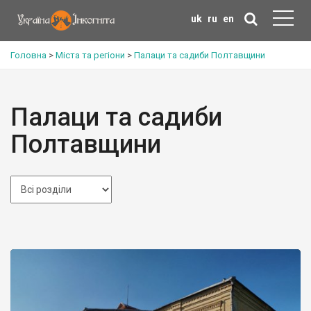
uk
ru
en
Головна
>
Міста та регіони
>
Палаци та садиби Полтавщини
Палаци та садиби
Полтавщини