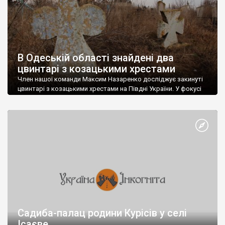
В Одеській області знайдені два
цвинтарі з козацькими хрестами
Член нашої команди Максим Назаренко досліджує закинуті
цвинтарі з козацькими хрестами на Півдні України. У фокусі
його польових досліджень наразі – Одеська область. Так,
кладовища з такими хрестами були виявлені у селах Ранжеве
(Візирська громада, недалеко від Тілігульського лиману) та
Єгорівка (Дачненська громада, біля Хаджібейського ліману).
На цвинтарі в Єгорівці багато хрестів розбито та потрощено,
[…]
Садиба-палац родини Курісів у селі
Ісаєве