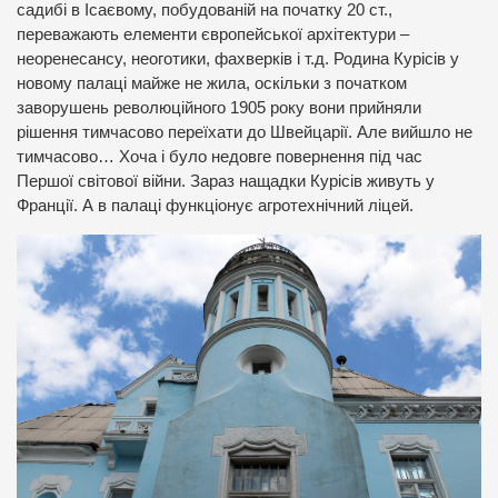
садибі в Ісаєвому, побудованій на початку 20 ст.,
переважають елементи європейської архітектури –
неоренесансу, неоготики, фахверків і т.д. Родина Курісів у
новому палаці майже не жила, оскільки з початком
заворушень революційного 1905 року вони прийняли
рішення тимчасово переїхати до Швейцарії. Але вийшло не
тимчасово… Хоча і було недовге повернення під час
Першої світової війни. Зараз нащадки Курісів живуть у
Франції. А в палаці функціонує агротехнічний ліцей.