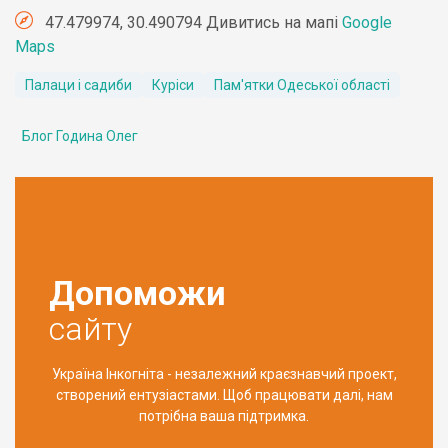
47.479974, 30.490794 Дивитись на мапі
Google
Maps
Палаци і садиби
Куріси
Пам'ятки Одеської області
Блог Година Олег
Допоможи
сайту
Україна Інкогніта - незалежний краєзнавчий проект,
створений ентузіастами. Щоб працювати далі, нам
потрібна ваша підтримка.