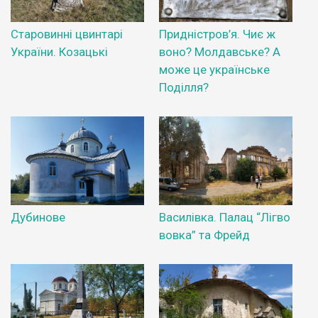
Старовинні цвинтарі
Придністров’я. Чиє ж
України. Козацькі
воно? Молдавське? А
може це українське
Поділля?
Дубинове
Василівка. Палац “Лігво
вовка” та Фрейд