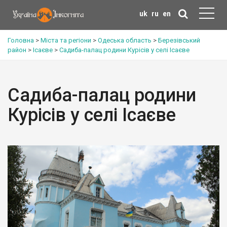
uk
ru
en
Головна
>
Міста та регіони
>
Одеська область
>
Березівський
район
>
Ісаєве
>
Садиба-палац родини Курісів у селі Ісаєве
Садиба-палац родини
Курісів у селі Ісаєве