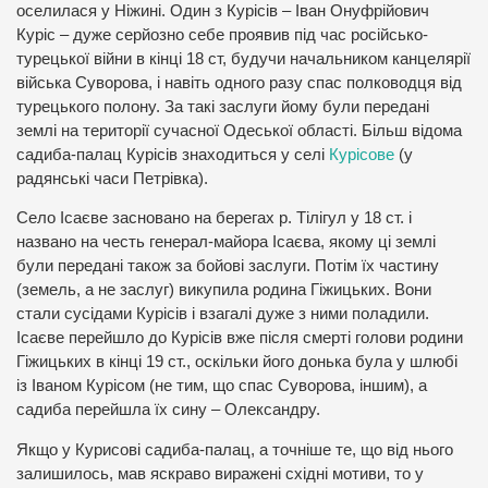
оселилася у Ніжині. Один з Курісів – Іван Онуфрійович
Куріс – дуже серйозно себе проявив під час російсько-
турецької війни в кінці 18 ст, будучи начальником канцелярії
війська Суворова, і навіть одного разу спас полководця від
турецького полону. За такі заслуги йому були передані
землі на території сучасної Одеської області. Більш відома
садиба-палац Курісів знаходиться у селі
Курісове
(у
радянські часи Петрівка).
Село Ісаєве засновано на берегах р. Тілігул у 18 ст. і
названо на честь генерал-майора Ісаєва, якому ці землі
були передані також за бойові заслуги. Потім їх частину
(земель, а не заслуг) викупила родина Гіжицьких. Вони
стали сусідами Курісів і взагалі дуже з ними поладили.
Ісаєве перейшло до Курісів вже після смерті голови родини
Гіжицьких в кінці 19 ст., оскільки його донька була у шлюбі
із Іваном Курісом (не тим, що спас Суворова, іншим), а
садиба перейшла їх сину – Олександру.
Якщо у Курисові садиба-палац, а точніше те, що від нього
залишилось, мав яскраво виражені східні мотиви, то у