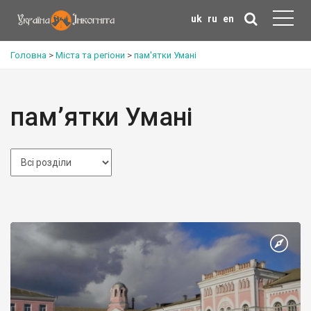
uk
ru
en
Головна
>
Міста та регіони
>
пам'ятки Умані
пам’ятки Умані