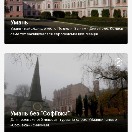
Умань
Умань - найсхідніше місто Поділля. За ним - Дике поле. Колись
саме тут закінчувалася європейська цивілізація.
Умань без “Софіївки”
Для переважної більшості туристів слово «Умань» і слово
«Софіївка» - синоніми.