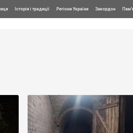
ниця
Історія і традиції
Регіони України
Закордон
Пам'