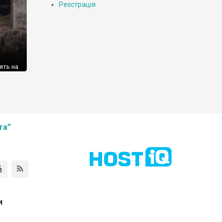
Реєстрація
ять на
им
ти їх.
я
их […]
та”
и