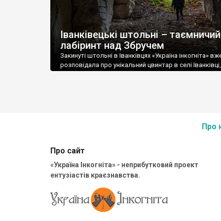
Іванківецькі штольні – таємничий
лабіринт над Збручем
Закинуті штольні в Іванківцях «Україна інкогніта» вж
розповідала про унікальний цвинтар в селі Іванківці
біля Сатанова в Хмельницькій обл. Цей цвинтар зди
експедицію архаїчними хрестами XVIII-ХІХ століть, с
яких надгробок 1799 р. на похованні донського кАзак
полку Суліна. Але некрополь – не єдина «родзинка»
Іванківець. Десь за 4 км від села, серед лісу […]
Про 
Про сайт
«Україна Інкогніта» - неприбутковий проект
ентузіастів краєзнавства.