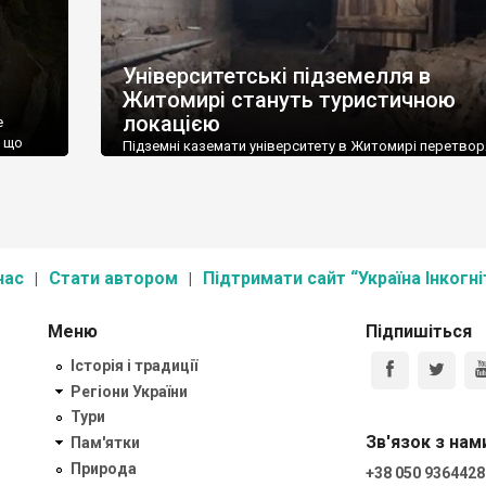
Університетські підземелля в
Житомирі стануть туристичною
локацією
е
, що
Підземні каземати університету в Житомирі перетвор
вував
туристичну локацію. В виші вирішили привернути так
еред
чином увагу до маловідомих локацій, щоб краще зберег
а із
Будівля університету була зведена у 1896-97 роках дл
Окружного суду Волинської губернії. Серед кімнат для
судочинства наявні були і каземати для арештантів. В
радянські часи їх перетворили на склад добрив та інш
нас
Стати автором
Підтримати сайт “Україна Інкогні
Меню
Підпишіться
Історія і традиції
Регіони України
Тури
Зв'язок з нам
Пам'ятки
Природа
+38 050 9364428