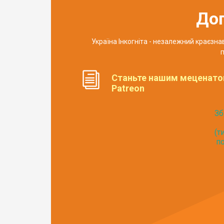
До
Україна Інкогніта - незалежний краєзн
п
Станьте нашим меценато
Patreon
Зб
(т
по