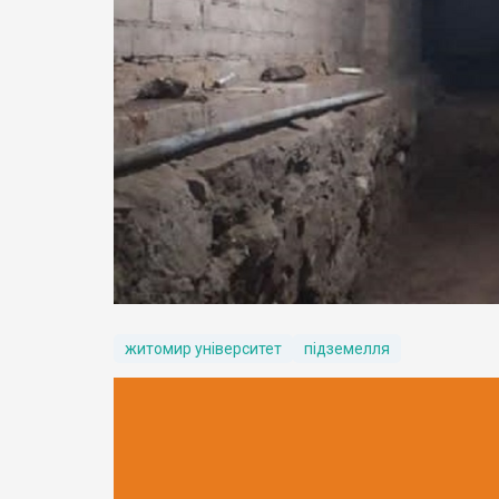
житомир університет
підземелля