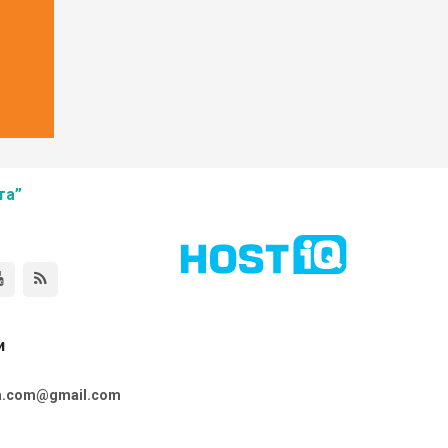
та”
и
ta.com@gmail.com