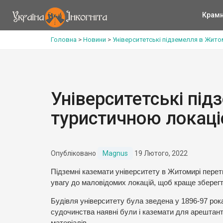
Крам
Головна
>
Новини
>
Університетські підземелля в Жито
Університетські пі
туристичною локац
Опубліковано
Magnus
19 Лютого, 2022
Підземні каземати університету в Житомирі перет
увагу до маловідомих локацій, щоб краще зберегт
Будівля університету була зведена у 1896-97 рок
судочинства наявні були і каземати для арештант
матеріалів.