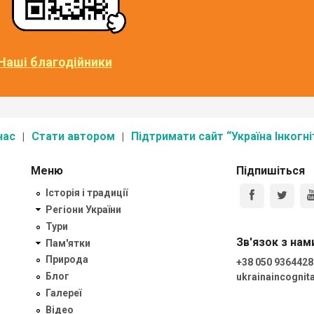
Наші благодійники
нас
Стати автором
Підтримати сайт “Україна Інкогні
Меню
Підпишіться
Історія і традиції
Регіони України
Тури
Зв'язок з нам
Пам'ятки
Природа
+38 050 9364428
Блог
ukrainaincogni
Галереї
Відео