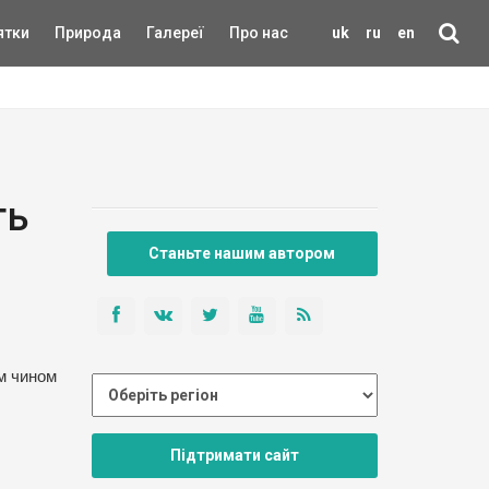
ятки
Природа
Галереї
Про нас
uk
ru
en
ть
Станьте нашим автором
им чином
Підтримати сайт