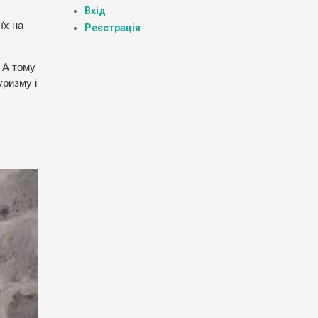
Вхід
їх на
Реєстрація
 А тому
уризму і