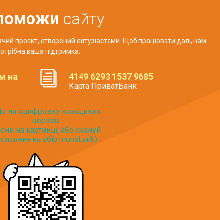
поможи
сайту
авчий проект, створений ентузіастами. Щоб працювати далі, нам
отрібна ваша підтримка.
м на
4149 6293 1537 9685
Карта ПриватБанк
ір на оцифровку козацьких
церков
исни на картинці, або скануй
силання на збір monobank):