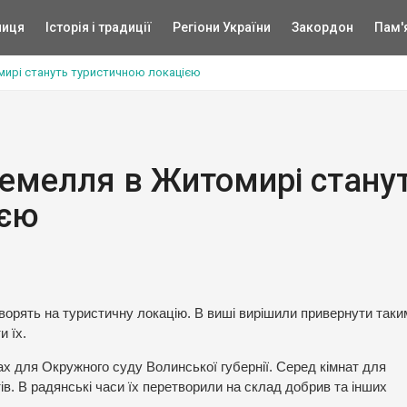
ниця
Історія і традиції
Регіони України
Закордон
Пам'
мирі стануть туристичною локацією
дземелля в Житомирі стану
ією
ворять на туристичну локацію. В виші вирішили привернути так
и їх.
ах для Окружного суду Волинської губернії. Серед кімнат для
ів. В радянські часи їх перетворили на склад добрив та інших