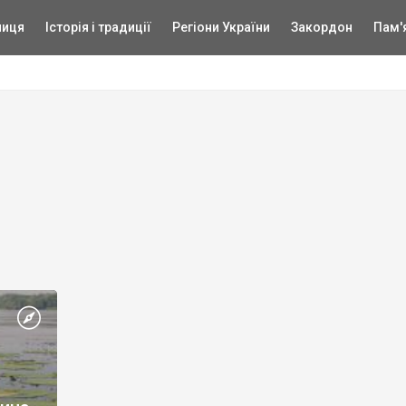
ниця
Історія і традиції
Регіони України
Закордон
Пам'