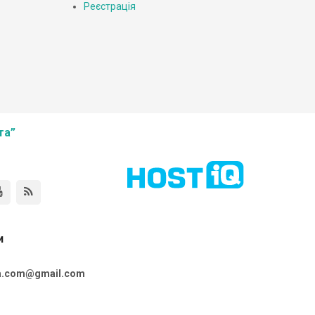
Реєстрація
та”
и
ta.com@gmail.com