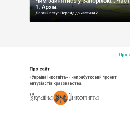
Чим зайнятись у Запоріжжі… Час
1. Архів.
Довгий вступ Перехід до частини 2
Про 
Про сайт
«Україна Інкогніта» - неприбутковий проект
ентузіастів краєзнавства.