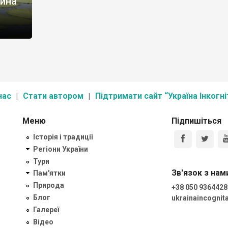
тина
нас
Стати автором
Підтримати сайт “Україна Інкогні
Меню
Підпишіться
Історія і традиції
Регіони України
Тури
Зв'язок з нам
Пам'ятки
Природа
+38 050 9364428
Блог
ukrainaincogni
Галереї
Відео