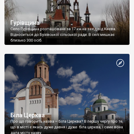
Гурівщина
Село Гурівщина розташоване за 17 км на захід від Києва.
Відноситься до Бузівської сільської ради. В селі мешкає
близько 300 осіб.
Біла Церква
Про що говорить назва – Біла Церква? В першу чергу про те,
що в місті є якась дуже давня і дуже біла церква, і саме вона
дала місту назву.