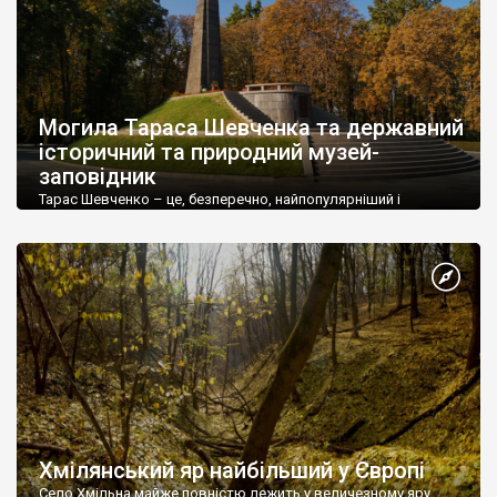
Могила Тараса Шевченка та державний
історичний та природний музей-
заповідник
Тарас Шевченко – це, безперечно, найпопулярніший і
найвідоміший українець усіх часів і народів. Його коротке
життя полум’ям освітило Україну, і нині це полум’я не згасає.
Хмілянський яр найбільший у Європі
Село Хмільна майже повністю лежить у величезному яру.