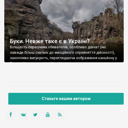
Буки. Невже таке є в Україні?
Більшість пересічних обивателів, особливо дівчат (які
завжди більш схильні до емоційного сприйняття дійсності),
захопливо вигукують, переглядаючи зображення каньйону у
Буках: «Невже таке є в Україн
Станьте нашим автором