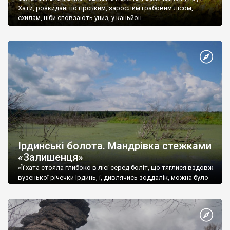
Хати, розкидані по гірським, зарослим грабовим лісом,
схилам, ніби сповзають униз, у каньйон.
Ірдинські болота. Мандрівка стежками
«Залишенця»
«Її хата стояла глибоко в лісі серед боліт, що тяглися вздовж
вузенької річечки Ірдинь, і, дивлячись зоддалік, можна було
подумати, що цю хижу нетеча-трясовина повол