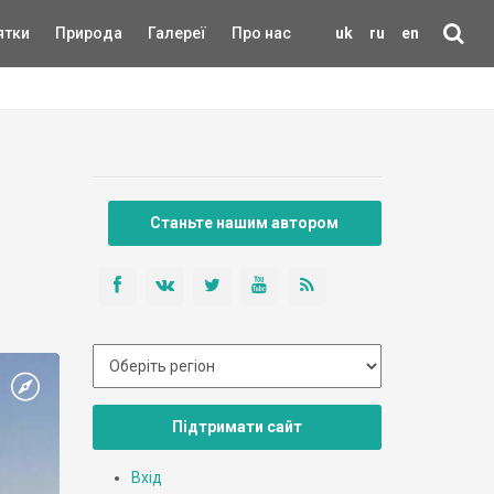
ятки
Природа
Галереї
Про нас
uk
ru
en
Станьте нашим автором
Підтримати сайт
Вхід