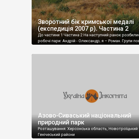
Зворотний бік кримської медалі
(експедиція 2007 р). Частина 2
До частини 1 Частина 2 На наступний ранок розбили
робочі пари: Андрій - Олександр; я – Роман. Групи по
були рухатися назустріч: перша – з Армянську на пів
наша – з Совхозного (зараз уже фактично злилося і
містом Красноперекопськ) на північ. Зустріч перед
десь на трасі Армянськ – Джанкой.
Азово-Сиваський національний
природний парк
Розташування: Херсонська область, Новотроїцький 
Генічеський райони