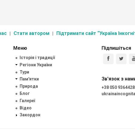
к, вул.
нас
Стати автором
Підтримати сайт “Україна Інкогні
Меню
Підпишіться
Історія і традиції
Регіони України
Тури
Зв'язок з нам
Пам'ятки
Природа
+38 050 9364428
Блог
ukrainaincogni
Галереї
Відео
Закордон