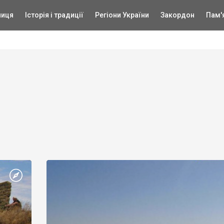
ниця
Історія і традиції
Регіони України
Закордон
Пам'