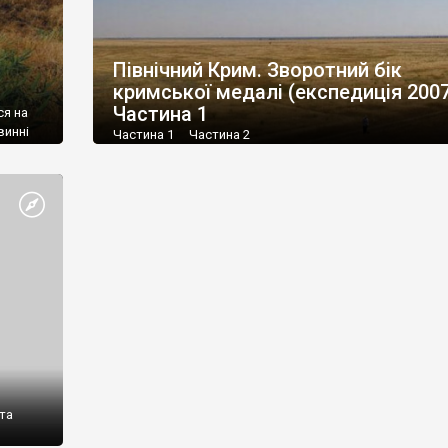
Північний Крим. Зворотний бік
кримської медалі (експедиція 2007
Частина 1
ся на
винні
Частина 1 Частина 2
день,
з
бачалася
та