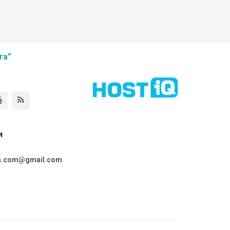
та”
и
ta.com@gmail.com