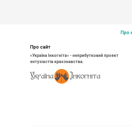
Площа: 52154,0 га
Підпорядкування: Державне управління справами
Парк створено у 1993 році
Поштова адреса : 75500, Херсонська обл., м. Генічесь
Петровського, 54
Тел.: (05534), 3-21-09, факс: 3-65-90
Про 
E-mail: nacpark@genich.hs.ukrtel.net, nacpark@mail.ru
Про сайт
«Україна Інкогніта» - неприбутковий проект
ентузіастів краєзнавства.