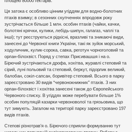
площею 80000 гектарів.
Ця затока є особливо цінним угіддям для водно-болотних
птахів взимку; в сезонних скупченнях впродовж року
зустрічається більше 1 млн. особин птахів (чайки, качки,
болотяні крячки, кулики, лебiдь-шипун, галагаз, чаплi та
iнші); тут реєструються рідкісні, вразливі та зникаючі види,
занесені до Червоної книги України, такі як зуйок морський,
ходуличник, кулик-сорока, савка, реготун чорноголовий та
орлан-білохвіст. Поряд у степах Присивашшя і на о.
Бірючий зустрічаються дрофа, хохітва, журавлі степовий та
сірий, луні польовий та степовий, беркут, підорлик великий,
балобан, сокіл-сапсан, боривітер степовий. Всього в парку
зареєстровано 30 видів “червонокнижних” птахів. З них
орлан-білохвіст і хохітва занесені також до Європейського
Червоного списку. В угіддях може перебувати більше 1%
особин популяцій казарки червоноволої та грязьовика, що
тут зимують. Загалом на території парку зареєстровано 197
видів птахів.
Степові різнотрав’я о. Бірючого сприяли формуванню тут