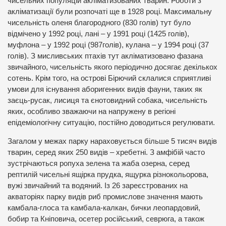
чисельних популяцій акліматизованих тварин. Роботи з
акліматизації були розпочаті ще в 1928 році. Максимальну
чисельність оленя благородного (830 голів) тут було
відмічено у 1992 році, лані – у 1991 році (1425 голів),
муфлона – у 1992 році (987голів), кулана – у 1994 році (37
голів). З мисливських птахів тут акліматизовано фазана
звичайного, чисельність якого періодично досягає декількох
сотень. Крім того, на острові Бірючий склалися сприятливі
умови для існування аборигенних видів фауни, таких як
заєць-русак, лисиця та єнотовидний собака, чисельність
яких, особливо зважаючи на напружену в регіоні
епідеміологічну ситуацію, постійно доводиться регулювати.
Загалом у межах парку нараховується більше 5 тисяч видів
тварин, серед яких 250 видів – хребетні. З амфібій часто
зустрічаються ропуха зелена та жаба озерна, серед
рептилій чисельні ящірка прудка, ящурка різнокольорова,
вужі звичайний та водяний. Із 26 зареєстрованих на
акваторіях парку видів риб промислове значення мають
камбала-глоса та камбала-калкан, бички леопардовий,
бобир та Кніповича, осетер російський, севрюга, а також