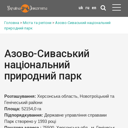
uk
ru
en
Головна
>
Міста та регіони
>
Азово-Сиваський національний
природний парк
Азово-Сиваський
національний
природний парк
Розташування:
Херсонська область, Новотроїцький та
Генічеський райони
Площа:
52154,0 га
Підпорядкування:
Державне управління справами
Парк створено у 1993 році
Поштова адреса :
75500, Херсонська обл., м. Генічеськ,