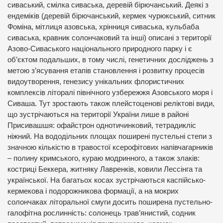
сиваський, смілка сиваська, деревій бірючанський. Деякі з
ендеміків (деревій бірючанський, кермек чурюкський, ситник
Фоміна, мітлиця азовська, хрінниця сиваська, кульбаба
сиваська, кравник солончаковий та інші) описані з території
Азово-Сиваського національного природного парку і є
об’єктом подальших, в тому числі, генетичних досліджень з
метою з’ясування етапів становлення і розвитку процесів
видоутворення, генезису унікальних флористичних
комплексів літоралі північного узбережжя Азовського моря і
Сиваша. Тут зростають також плейстоценові реліктові види,
що зустрічаються на території України лише в районі
Присивашшя: офайстрон однотичинковий, тетрадикліс
ніжний. На вододільних площах поширені пустельні степи з
значною кількістю в травостої ксерофітових напівчагарників
– полину кримського, кураю модринного, а також злаків:
костриці Беккера, житняку Лавренків, ковили Лессінга та
української. На багатьох косах зустрічаються каспійсько-
кермекова і подорожникова формації, а на мокрих
солончаках літоральної смуги досить поширена пустельно-
галофітна рослинність: солонець трав’янистий, содник