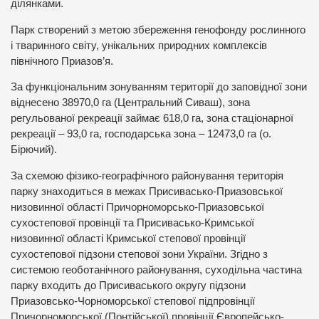
ділянками.
Парк створений з метою збереження генофонду рослинного
і тваринного світу, унікальних природних комплексів
північного Приазов’я.
За функціональним зонуванням території до заповідної зони
віднесено 38970,0 га (Центральний Сиваш), зона
регульованої рекреації займає 618,0 га, зона стаціонарної
рекреації – 93,0 га, господарська зона – 12473,0 га (о.
Бірючий).
За схемою фізико-географічного районування територія
парку знаходиться в межах Присивасько-Приазовської
низовинної області Причорноморсько-Приазовської
сухостепової провінції та Присивасько-Кримської
низовинної області Кримської степової провінції
сухостепової підзони степової зони України. Згідно з
системою геоботанічного районування, суходільна частина
парку входить до Присиваського округу підзони
Приазовсько-Чорноморської степової підпровінції
Причорноморської (Понтійської) провінції Європейсько-