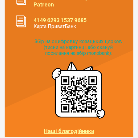
Patreon
4149 6293 1537 9685
Карта ПриватБанк
Збір на оцифровку козацьких церков
(тисни на картинці, або скануй
посилання на збір monobank):
Наші благодійники