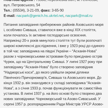
вул. Петровського, 54
Тел.
: (05534), 3-21-09,
факс
: 3-65-90
E-mail:
nacpark@genich.hs.ukrtel.net
,
nacpark@mail.ru
Питання заповідання прибережних районів Азовського моря
і, особливо Сиваша, ставилося вже в кінці XIX століття,
коли почалось їх активне господарське освоєння.
Наприкінці 20-х років минулого століття тут були розпочаті
широкі комплексні дослідження, і вже у 1923 році до єдиного
в той час заповідника на півдні України – “Асканія-Нова”
разом з чорноморськими островами було приєднано острів
Чурюк, що на Центральному Сиваші. У липні 1927 року при
заповіднику “Асканія-Нова” було створено заповідник
“Надморські коси”, до якого увійшли окремі ділянки
Північного Причорномор’я, Сиваша та Азовського моря. До
кінця 1932 р. він знаходився у складі заповідника “Асканія-
Нова”, а з січня 1933 р. почав функціонувати як самостійна
установа. В липні 1937 р. на його основі було створено два
нових заповідники: Чорноморський та Азово-Сиваський. У
серпні 1957 р. розпорядженням Ради Міністрів УРСР Азово-