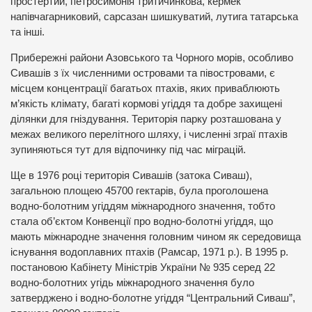
простертий, петросимонія тритичинкова, кермек
напівчагарниковий, сарсазан шишкуватий, лутига татарська
та інші.
Прибережні райони Азовського та Чорного морів, особливо
Сивашів з їх численними островами та півостровами, є
місцем концентрації багатьох птахів, яких приваблюють
м’якість клімату, багаті кормові угіддя та добре захищені
ділянки для гніздування. Територія парку розташована у
межах великого перелітного шляху, і численні зграї птахів
зупиняються тут для відпочинку під час міграцій.
Ще в 1976 році територія Сивашів (затока Сиваш),
загальною площею 45700 гектарів, була проголошена
водно-болотним угіддям міжнародного значення, тобто
стала об’єктом Конвенції про водно-болотні угіддя, що
мають міжнародне значення головним чином як середовища
існування водоплавних птахів (Рамсар, 1971 р.). В 1995 р.
постановою Кабінету Міністрів України № 935 серед 22
водно-болотних угідь міжнародного значення було
затверджено і водно-болотне угіддя “Центральний Сиваш”,