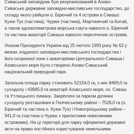
Сиваський заповідник був реорганізований в Азово-
Сиваське державне заповідно-мисливське господарство, до
складу якого увійшли о. Бірючий та 4 острови в Сиваші:
Куюк-Тук (частина), Чурюк (частина), Мартинячий та Китай,
а також однокілометрова морська смуга навколо о. Бірючий
та частина акваторії Сиваша навколо перелічених островів.
Указом Президента України від 25 лютого 1993 року № 62 у
межах згаданого заповідно-мисливського господарства і
його охоронної зони з акваторіями Центрального Сиваша і
Азовського моря було створено Азово-Сиваський
національний природний парк.
Загальна площа парку становить 52154,0 га, з них 8469,0 га
суходолу і 43685,0 га акваторії Азовського моря, оз. Сиваш
та Утлюцького лиману. Закріплені за парком ділянки
суходолу розташовані в Генічеському районі – 7528,0 га (о.
Бірючий та частина о. Куюк-Тук) і Новотроїцькому районі –
941,0 га (частина о.Чурюк з прилеглими невеликими
островами). На ці території для парку оформлені державні
акти на право постійного користування земельними