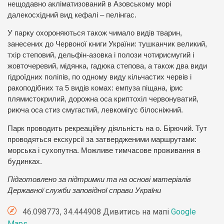
нещодавно акліматизований в Азовському морі
далекосхідний вид кефалі – пелінгас.
У парку охороняються також чимало видів тварин,
занесених до Червоної книги України: тушканчик великий,
тхір степовий, дельфін-азовка і полози чотирисмугий і
жовточеревий, мідянка, гадюка степова, а також два види
гідроїдних поліпів, по одному виду кільчастих червів і
ракоподібних та 5 видів комах: емпуза піщана, ірис
плямистокрилий, дорожна оса криптохіл червонуватий,
риюча оса стиз смугастий, левкомігус білосніжний.
Парк проводить рекреаційну діяльність на о. Бірючий. Тут
проводяться екскурсії за затвердженими маршрутами:
морська і сухопутна. Можливе тимчасове проживання в
будинках.
Підготовлено за підтримки та на основі матеріалів
Державної служби заповідної справи України
46.098773, 34.444908 Дивитись на мапі
Google
Maps