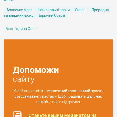
Азовське море
Національні парки
Сиваш
Природно-
заповідний фонд
Бірючий Острів
Блог Година Олег
Допоможи
сайту
Україна Інкогніта - незалежний краєзнавчий проект,
створений ентузіастами. Щоб працювати далі, нам
потрібна ваша підтримка.
Станьте нашим меценатом на