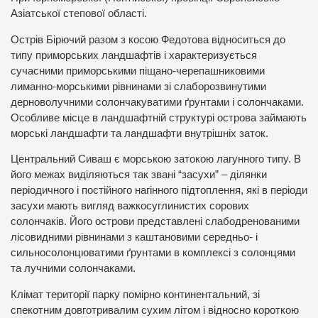
Азіатської степової області.
Острів Бірючий разом з косою Федотова відноситься до
типу приморських ландшафтів і характеризується
сучасними приморськими піщано-черепашниковими
лиманно-морськими рівнинами зі слаборозвинутими
дерноволучними солончакуватими ґрунтами і солончаками.
Особливе місце в ландшафтній структурі острова займають
морські ландшафти та ландшафти внутрішніх заток.
Центральний Сиваш є морською затокою лагунного типу. В
його межах виділяються так звані “засухи” – ділянки
періодичного і постійного нагінного підтоплення, які в періоди
засухи мають вигляд важкосуглинистих сорових
солончаків. Його острови представлені слабодренованими
лісовидними рівнинами з каштановими середньо- і
сильносолонцюватими ґрунтами в комплексі з солонцями
та лучними солончаками.
Клімат території парку помірно континентальний, зі
спекотним довготривалим сухим літом і відносно короткою