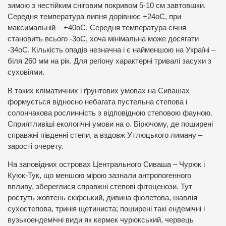
зимою з нестійким сніговим покривом 5-10 см завтовшки.
Середня температура липня дорівнює +24оС, при
максимальній – +40оС. Середня температура січня
становить всього -3оС, хоча мінімальна може досягати
-34оС. Кількість опадів незначна і є найменшою на Україні –
біля 260 мм на рік. Для регіону характерні тривалі засухи з
суховіями.
В таких кліматичних і ґрунтових умовах на Сивашах
формується відносно небагата пустельна степова і
солончакова рослинність з відповідною степовою фауною.
Сприятливіші екологічні умови на о. Бірючому, де поширені
справжні південні степи, а вздовж Утлюцького лиману –
зарості очерету.
На заповідних островах Центрального Сиваша – Чурюк і
Куюк-Тук, що меншою мірою зазнали антропогенного
впливу, збереглися справжні степові фітоценози. Тут
ростуть жовтень скіфський, дивина фіолетова, шавлія
сухостепова, тринія щетиниста; поширені такі ендемічні і
вузькоендемічні види як кермек чурюкський, червець