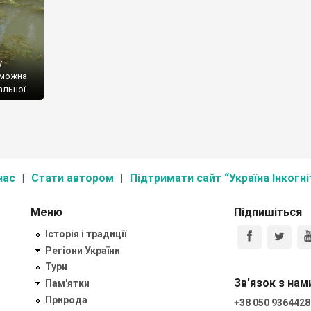
у
 можна
альної
нас
Стати автором
Підтримати сайт “Україна Інкогні
Меню
Підпишіться
Історія і традиції
Регіони України
Тури
Зв'язок з нам
Пам'ятки
Природа
+38 050 9364428