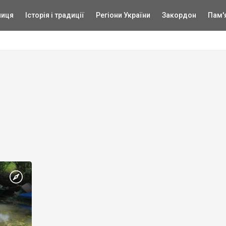
ниця
Історія і традиції
Регіони України
Закордон
Пам'