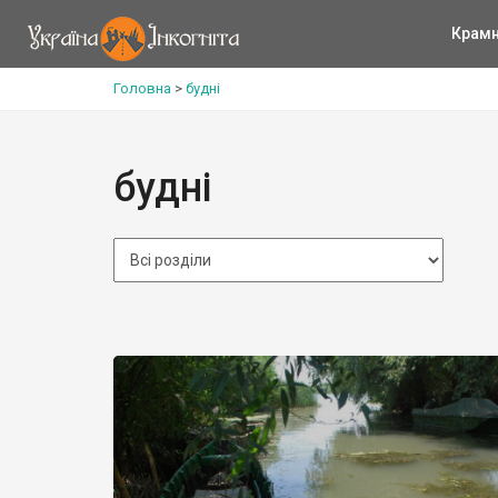
Крам
Головна
>
будні
будні