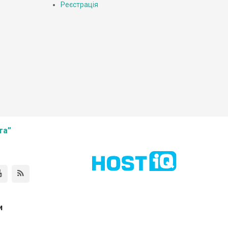
Реєстрація
та”
и