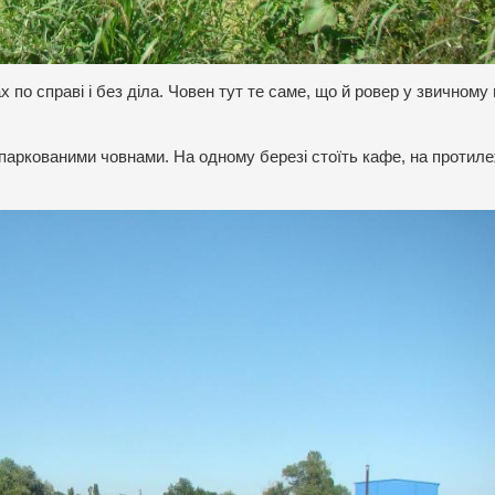
 по справі і без діла. Човен тут те саме, що й ровер у звичному
паркованими човнами. На одному березі стоїть кафе, на протил