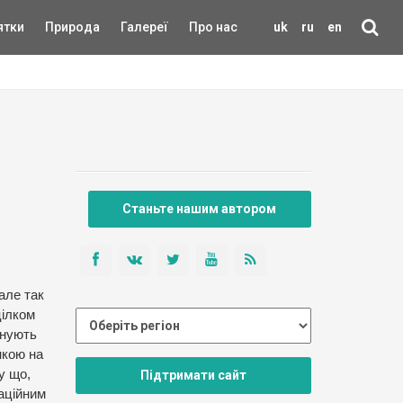
ятки
Природа
Галереї
Про нас
uk
ru
en
Станьте нашим автором
але так
цілком
онують
нкою на
у що,
Підтримати сайт
аційним