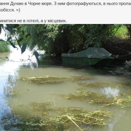
дання Дунаю в Чорне море. З ним фотографуються, в нього прола
обісся. =)
нитися не в готелі, а у місцевих.