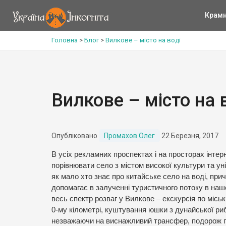
Крам
Головна
>
Блог
>
Вилкове – місто на воді
Вилкове – місто на 
Опубліковано
Промахов Олег
22 Березня, 2017
В усіх рекламних проспектах і на просторах інте
порівнювати село з містом високої культури та ун
як мало хто знає про китайське село на воді, при
допомагає в залученні туристичного потоку в наш
весь спектр розваг у Вилкове – екскурсія по місь
0-му кілометрі, куштування юшки з дунайської риб
незважаючи на виснажливий трансфер, подорож п