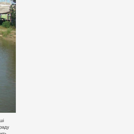
ші
граду
сить