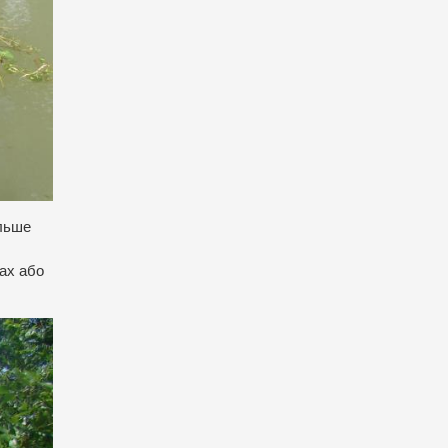
ільше
нах або