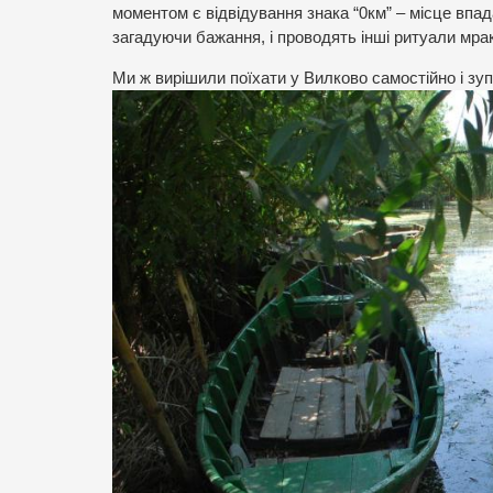
моментом є відвідування знака “0км” – місце впа
загадуючи бажання, і проводять інші ритуали мрак
Ми ж вирішили поїхати у Вилково самостійно і зупи