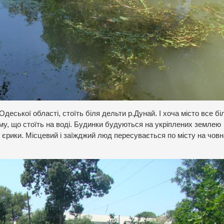
деської області, стоїть біля дельти р.Дунай. І хоча місто все б
му, що стоїть на воді. Будинки будуються на укріплених землею
ть єрики. Місцевий і заїжджий люд пересувається по місту на чов