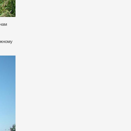
 нам
ежному