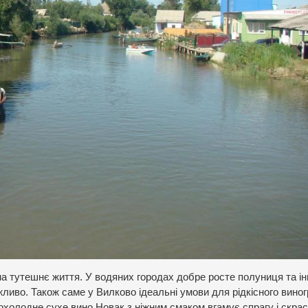
на тутешнє життя. У водяних городах добре росте полуниця та ін
жливо. Також саме у Вилково ідеальні умови для рідкісного вино
рохолодне сухе вино Новак з ніжним смаком вгамує спрагу і скра