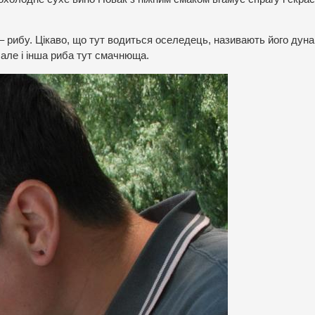
– рибу. Цікаво, що тут водиться оселедець, називають його дун
але і інша риба тут смачнюща.