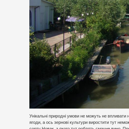
Унікальні природні умови не можуть не впливати 
ягоди, а ось зернові культури виростити тут немо
сорту Новак, з якого тут роблять смачне вино. П