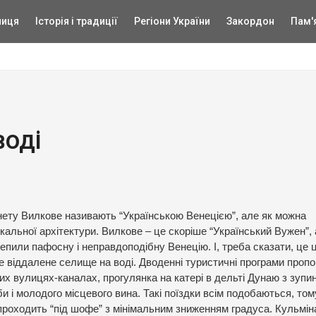
ниця
Історія і традиції
Регіони України
Закордон
Пам'
воді
рнету Вилкове називають “Українською Венецією”, але як можна
ікальної архітектури. Вилкове – це скоріше “Український Вужен”, 
чепили пафосну і неправдоподібну Венецію. І, треба сказати, це 
е віддалене селище на воді. Дводенні туристичні програми проп
ких вулицях-каналах, прогулянка на катері в дельті Дунаю з зупи
и і молодого місцевого вина. Такі поїздки всім подобаються, том
роходить “під шофе” з мінімальним зниженням градуса. Кульмін