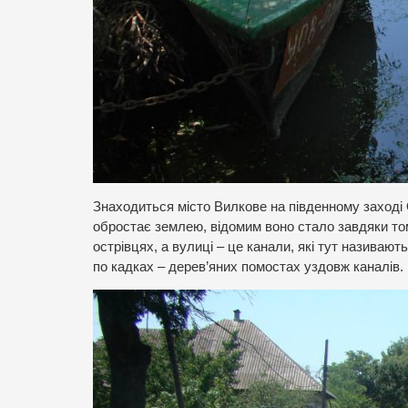
Знаходиться місто Вилкове на південному заході О
обростає землею, відомим воно стало завдяки то
острівцях, а вулиці – це канали, які тут називаю
по кадках – дерев’яних помостах уздовж каналів.