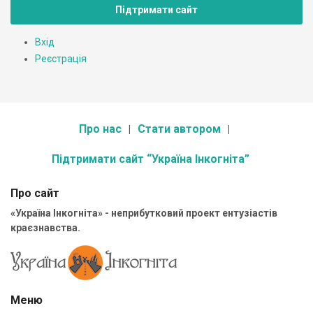
Підтримати сайт
Вхід
Реєстрація
Про нас
Стати автором
Підтримати сайт “Україна Інкогніта”
Про сайт
«Україна Інкогніта» - неприбутковий проект ентузіастів
краєзнавства.
Меню