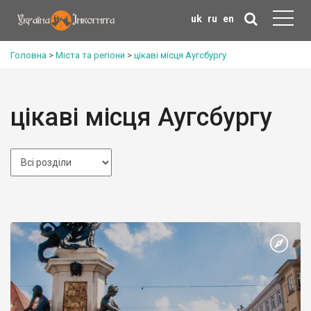
uk
ru
en
Головна
>
Міста та регіони
>
цікаві місця Аугсбургу
цікаві місця Аугсбургу