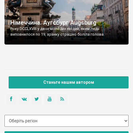
Німеччина. Аугсбург Augsburg
Року DCCLXVIII у двох молодих людей, яким ледь
виповнилося по 19, зранку страшно боліла голова.
Станьте нашим автором