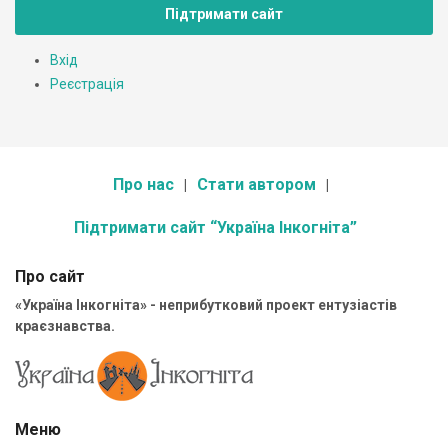
Підтримати сайт
Вхід
Реєстрація
Про нас
Стати автором
Підтримати сайт “Україна Інкогніта”
Про сайт
«Україна Інкогніта» - неприбутковий проект ентузіастів
краєзнавства.
Меню