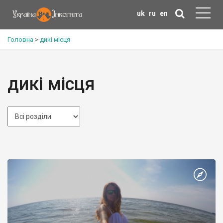
uk
ru
en
Головна
>
дикі місця
дикі місця