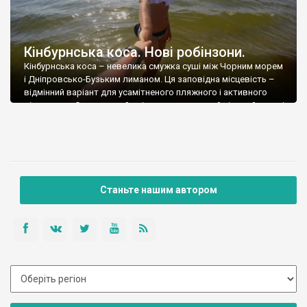
Кінбурнська коса. Нові робінзони.
Кінбурнська коса – невелика смужка суші між Чорним морем
і Дніпровсько-Бузьким лиманом. Ця заповідна місцевість –
відмінний варіант для усамітненого пляжного і активного
відпочинку. Сприятливий клімат, довжелезний піщаний пляж і
практично повна відсутність відпочиваючих – це відмінна
можливість реально відпочити від суєти і набратися сил.Від
Очакова до коси курсує катер, який і доставляє бажаючих за
[…]
Станьте нашим автором