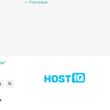
Реєстрація
та”
и