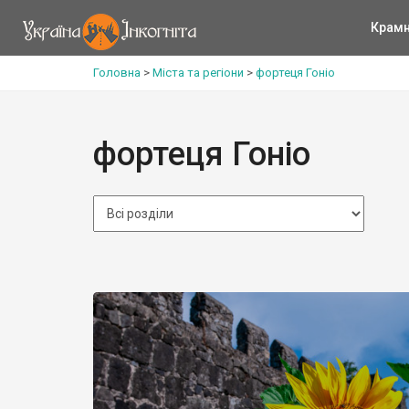
Крам
Головна
>
Міста та регіони
>
фортеця Гоніо
фортеця Гоніо