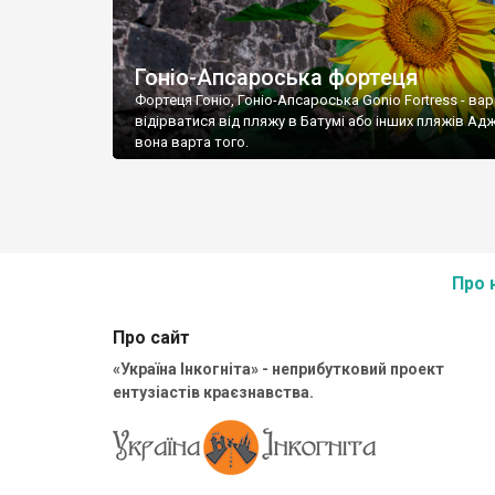
Гоніо-Апсароська фортеця
Фортеця Гоніо, Гоніо-Апсароська Gonio Fortress - вар
відірватися від пляжу в Батумі або інших пляжів Аджа
вона варта того.
Про 
Про сайт
«Україна Інкогніта» - неприбутковий проект
ентузіастів краєзнавства.