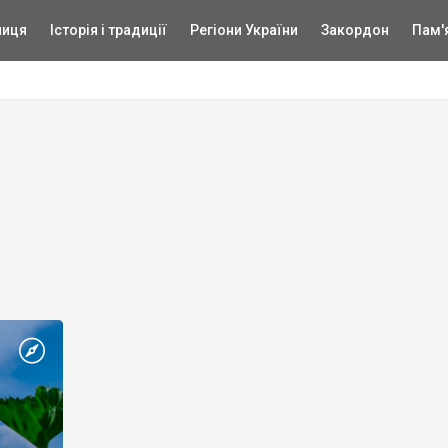
ниця
Історія і традиції
Регіони України
Закордон
Пам'