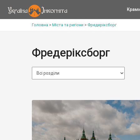
Крам
Головна
>
Міста та регіони
>
Фредеріксборг
Фредеріксборг