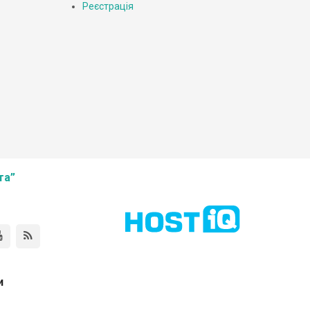
Реєстрація
та”
и