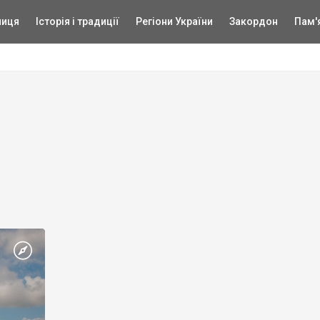
ниця
Історія і традиції
Регіони України
Закордон
Пам'