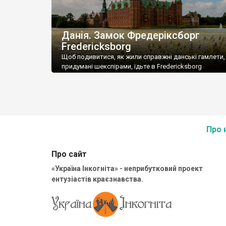
Данія. Замок Фредеріксборг
Fredericksborg
Щоб подивитися, як жили справжні данські гамлети, 
придумані шекспірами, їдьте в Fredericksborg
Фредеріксборг.
Про 
Про сайт
«Україна Інкогніта» - неприбутковий проект
ентузіастів краєзнавства.