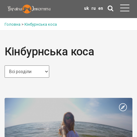
uk
ru
en
Головна
>
Кінбурнська коса
Кінбурнська коса