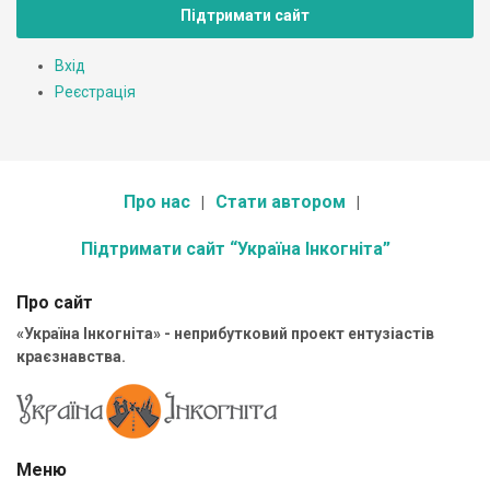
Підтримати сайт
Вхід
Реєстрація
Про нас
Стати автором
Підтримати сайт “Україна Інкогніта”
Про сайт
«Україна Інкогніта» - неприбутковий проект ентузіастів
краєзнавства.
Меню