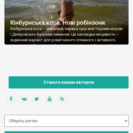
Кінбурнська коса. Нові робінзони.
Кінбурнська коса – невелика смужка суші між Чорним морем
і Дніпровсько-Бузьким лиманом. Ця заповідна місцевість –
відмінний варіант для усамітненого пляжного і активного
відпочинку. Сприятливий клімат, довжелезний піщаний пляж і
практично повна відсутність відпочиваючих – це відмінна
можливість реально відпочити від суєти і набратися сил.Від
Очакова до коси курсує катер, який і доставляє бажаючих за
[…]
Станьте нашим автором