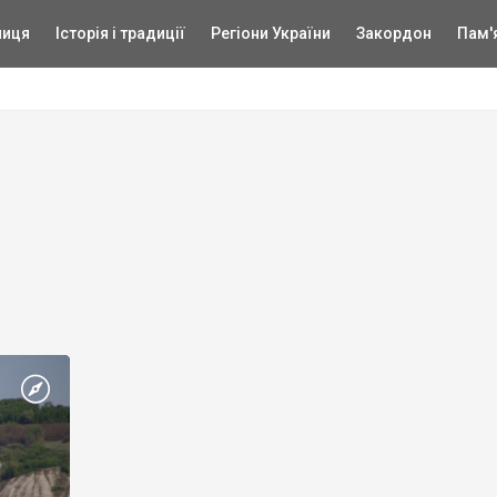
ниця
Історія і традиції
Регіони України
Закордон
Пам'