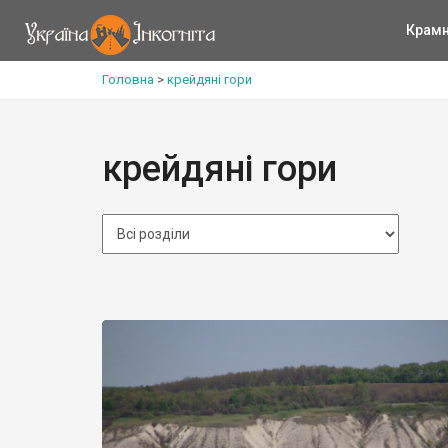
Крам
Головна
>
крейдяні гори
крейдяні гори