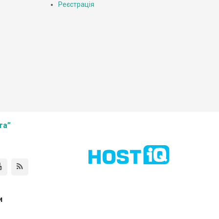
Реєстрація
та”
и