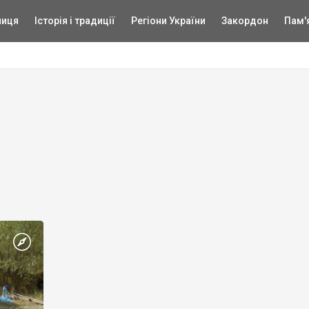
ниця
Історія і традиції
Регіони України
Закордон
Пам'