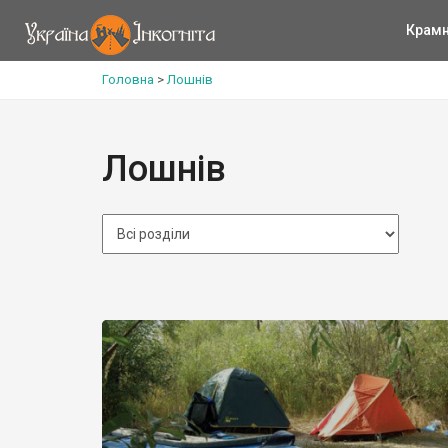
Крам
Головна
>
Лошнів
Лошнів