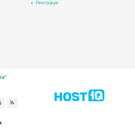
Реєстрація
та”
и