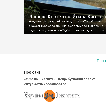
Лошнів. Костел св. Йоана Кантог
Недалеко села Кровінка по дорозі на Теребовлю
знаходиться село Лошнів. Село чимале. Найперше, 
кидається у віччі при в'їзді в поселення це костел св
Кантого:
Про 
Про сайт
«Україна Інкогніта» - неприбутковий проект
ентузіастів краєзнавства.