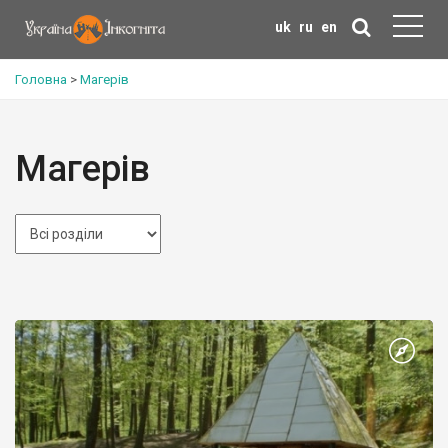
uk
ru
en
Головна
>
Магерів
Магерів