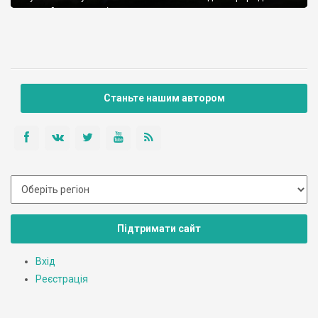
познайомитись з цікавими працьовитими людьми.
Знайомство із містечком слід почати із школи. Це головний
осередок освіти і культури селища. Побудована у 1986 році в
ній навчається 496 учнів і […]
Станьте нашим автором
Підтримати сайт
Вхід
Реєстрація