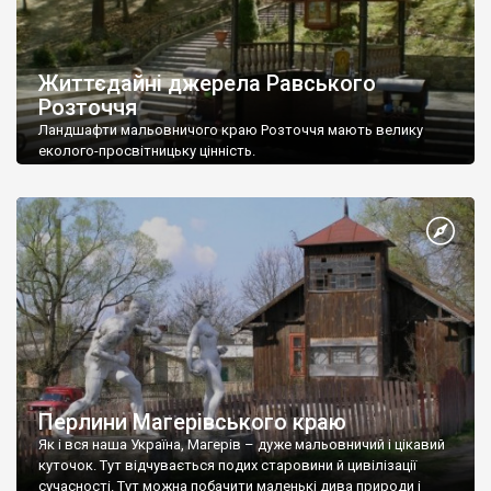
Життєдайні джерела Равського
Розточчя
Ландшафти мальовничого краю Розточчя мають велику
еколого-просвітницьку цінність.
Перлини Магерівського краю
Як і вся наша Україна, Магерів – дуже мальовничий і цікавий
куточок. Тут відчувається подих старовини й цивілізації
сучасності. Тут можна побачити маленькі дива природи і