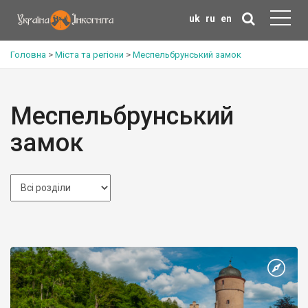
uk
ru
en
Головна
>
Міста та регіони
>
Меспельбрунський замок
Меспельбрунський
замок