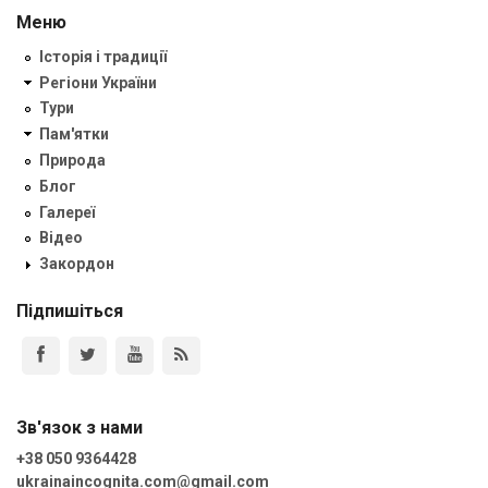
Меню
Історія і традиції
Регіони України
Тури
Пам'ятки
Природа
Блог
Галереї
Відео
Закордон
Підпишіться
Зв'язок з нами
+38 050 9364428
ukrainaincognita.com@gmail.com