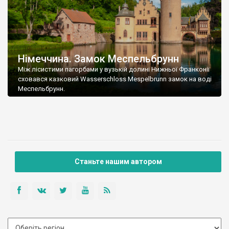
Німеччина. Замок Меспельбрунн
Між лісистими пагорбами у вузькій долині Нижньої Франконії
сховався казковий Wasserschloss Mespelbrunn замок на воді
Меспельбрунн.
Станьте нашим автором