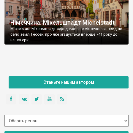
Німеччина. Міхельштадт Michelstadt
Michelstadt Міхельштадт середньовічне містечко чи швидше
село землі Гессен, про яке згадується вперше 741 року до
нашої ери!
Станьте нашим автором