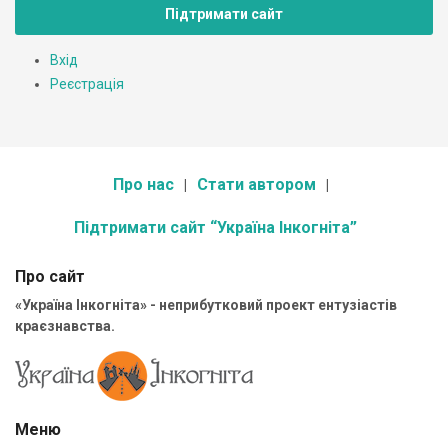
Підтримати сайт
Вхід
Реєстрація
Про нас
Стати автором
Підтримати сайт “Україна Інкогніта”
Про сайт
«Україна Інкогніта» - неприбутковий проект ентузіастів
краєзнавства.
Меню