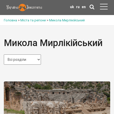
uk
ru
en
Головна
>
Міста та регіони
>
Микола Мирлікійський
Микола Мирлікійський