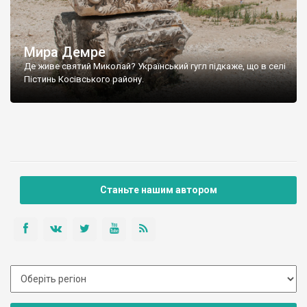
Мира Демре
Де живе святий Миколай? Український гугл підкаже, що в селі
Пістинь Косівського району.
Станьте нашим автором