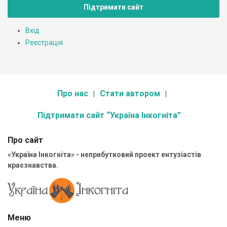
Підтримати сайт
Вхід
Реєстрація
Про нас
Стати автором
Підтримати сайт “Україна Інкогніта”
Про сайт
«Україна Інкогніта» - неприбутковий проект ентузіастів
краєзнавства.
Меню