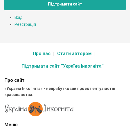
Підтримати сайт
Вхід
Реєстрація
Про нас
Стати автором
Підтримати сайт “Україна Інкогніта”
Про сайт
«Україна Інкогніта» - неприбутковий проект ентузіастів
краєзнавства.
Меню