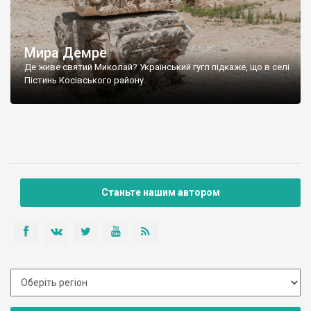
Мира Демре
Де живе святий Миколай? Український гугл підкаже, що в селі
Пістинь Косівського району.
Станьте нашим автором