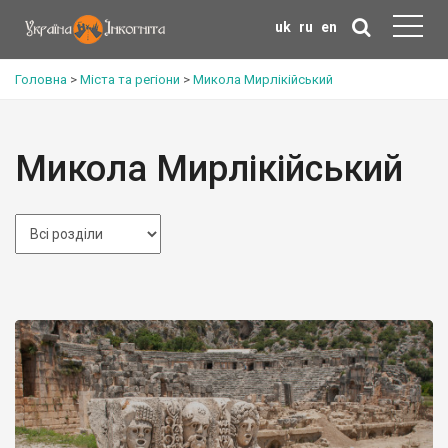
uk
ru
en
Головна
>
Міста та регіони
>
Микола Мирлікійський
Микола Мирлікійський