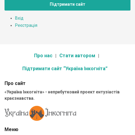
Підтримати сайт
Вхід
Реєстрація
Про нас
Стати автором
Підтримати сайт “Україна Інкогніта”
Про сайт
«Україна Інкогніта» - неприбутковий проект ентузіастів
краєзнавства.
Меню