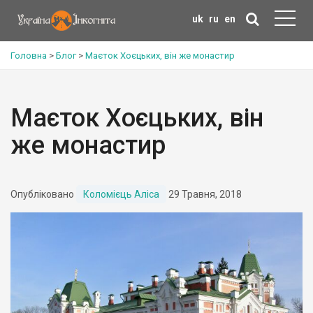
uk
ru
en
Головна
>
Блог
>
Маєток Хоєцьких, він же монастир
Маєток Хоєцьких, він
же монастир
Опубліковано
Коломієць Аліса
29 Травня, 2018