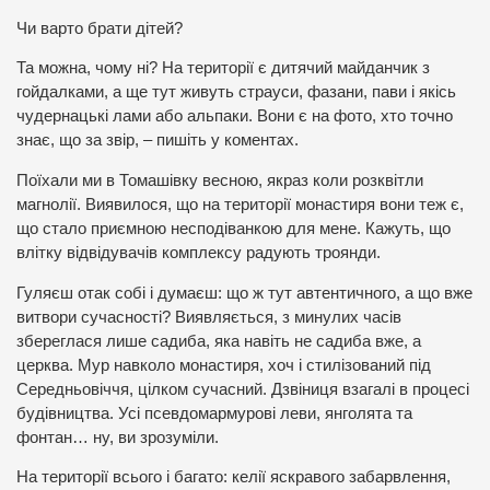
Чи варто брати дітей?
Та можна, чому ні? На території є дитячий майданчик з
гойдалками, а ще тут живуть страуси, фазани, пави і якісь
чудернацькі лами або альпаки. Вони є на фото, хто точно
знає, що за звір, – пишіть у коментах.
Поїхали ми в Томашівку весною, якраз коли розквітли
магнолії. Виявилося, що на території монастиря вони теж є,
що стало приємною несподіванкою для мене. Кажуть, що
влітку відвідувачів комплексу радують троянди.
Гуляєш отак собі і думаєш: що ж тут автентичного, а що вже
витвори сучасності? Виявляється, з минулих часів
збереглася лише садиба, яка навіть не садиба вже, а
церква. Мур навколо монастиря, хоч і стилізований під
Середньовіччя, цілком сучасний. Дзвіниця взагалі в процесі
будівництва.
Усі псевдомармурові леви, янголята та
фонтан… ну, ви зрозуміли.
На території всього і багато: келії яскравого забарвлення,