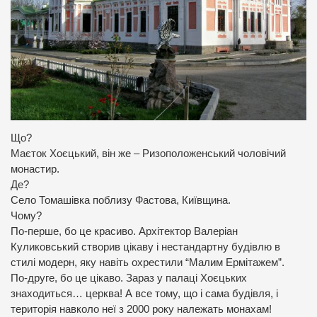
Що?
Маєток Хоєцький, він же – Ризоположенський чоловічий
монастир.
Де?
Село Томашівка поблизу Фастова, Київщина.
Чому?
По-перше, бо це красиво. Архітектор Валеріан
Куликовський створив цікаву і нестандартну будівлю в
стилі модерн, яку навіть охрестили “Малим Ермітажем”.
По-друге, бо це цікаво. Зараз у палаці Хоєцьких
знаходиться… церква! А все тому, що і сама будівля, і
територія навколо неї з 2000 року належать монахам!