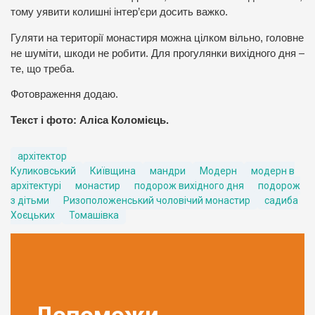
тому уявити колишні інтер’єри досить важко.
Гуляти на території монастиря можна цілком вільно, головне
не шуміти, шкоди не робити. Для прогулянки вихідного дня –
те, що треба.
Фотовраження додаю.
Текст і фото: Аліса Коломієць.
архітектор
Куликовський
Київщина
мандри
Модерн
модерн в
архітектурі
монастир
подорож вихідного дня
подорож
з дітьми
Ризоположенський чоловічий монастир
садиба
Хоєцьких
Томашівка
Допоможи