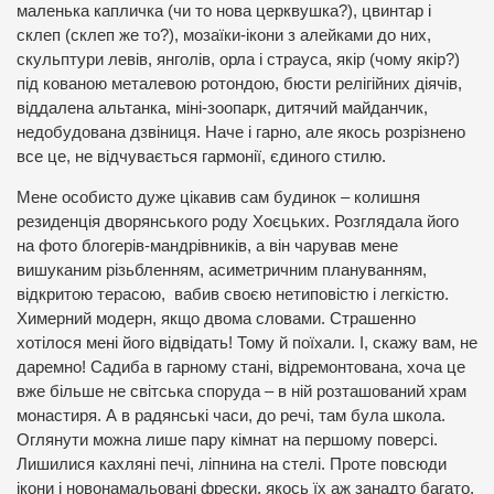
маленька капличка (чи то нова церквушка?), цвинтар і
склеп (склеп же то?), мозаїки-ікони з алейками до них,
скульптури левів, янголів, орла і страуса, якір (чому якір?)
під кованою металевою ротондою, бюсти релігійних діячів,
віддалена альтанка, міні-зоопарк, дитячий майданчик,
недобудована дзвіниця. Наче і гарно, але якось розрізнено
все це, не відчувається гармонії, єдиного стилю.
Мене особисто дуже цікавив сам будинок – колишня
резиденція дворянського роду Хоєцьких. Розглядала його
на фото блогерів-мандрівників, а він чарував мене
вишуканим різьбленням, асиметричним плануванням,
відкритою терасою, вабив своєю нетиповістю і легкістю.
Химерний модерн, якщо двома словами. Страшенно
хотілося мені його відвідать! Тому й поїхали. І, скажу вам, не
даремно! Садиба в гарному стані, відремонтована, хоча це
вже більше не світська споруда – в ній розташований храм
монастиря. А в радянські часи, до речі, там була школа.
Оглянути можна лише пару кімнат на першому поверсі.
Лишилися кахляні печі, ліпнина на стелі. Проте повсюди
ікони і новонамальовані фрески, якось їх аж занадто багато,