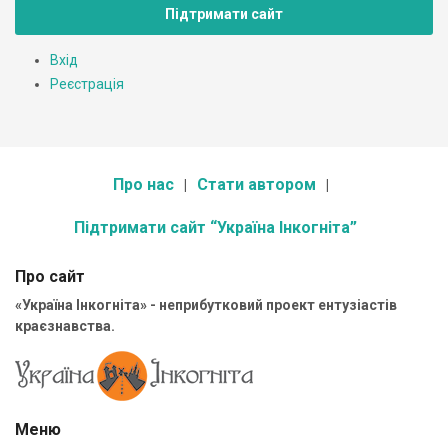
Підтримати сайт
Вхід
Реєстрація
Про нас
Стати автором
Підтримати сайт “Україна Інкогніта”
Про сайт
«Україна Інкогніта» - неприбутковий проект ентузіастів
краєзнавства.
Меню