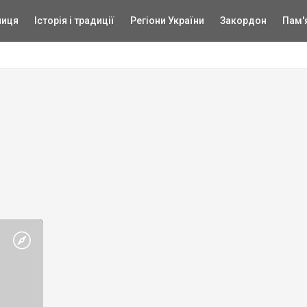
ниця
Історія і традиції
Регіони України
Закордон
Пам'