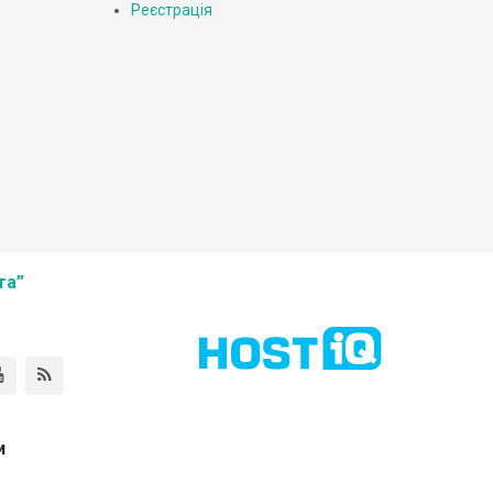
Реєстрація
та”
и