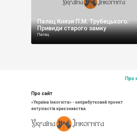
Палац Князя П.М. Трубецького.
Привиди старого замку
Палац
Про 
Про сайт
«Україна Інкогніта» - неприбутковий проект
ентузіастів краєзнавства.