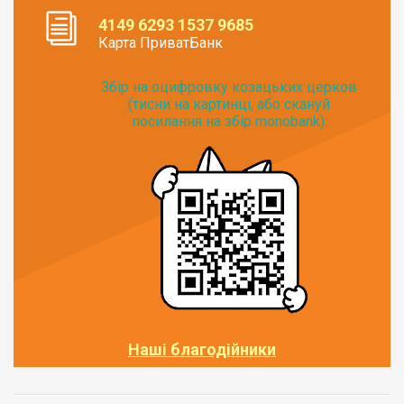
4149 6293 1537 9685
Карта ПриватБанк
Збір на оцифровку козацьких церков
(тисни на картинці, або скануй
посилання на збір monobank):
Наші благодійники