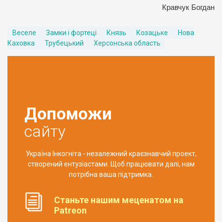
Кравчук Богдан
Веселе
Замки і фортеці
Князь
Козацьке
Нова
Каховка
Трубецький
Херсонська область
Допоможи
сайту
Україна Інкогніта - незалежний краєзнавчий проект,
створений ентузіастами. Щоб працювати далі, нам
потрібна ваша підтримка.
Станьте нашим меценатом на
Patreon