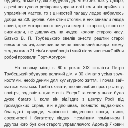
будинку, ні маєтку, які збудував дід. Вітер зніс дах у Дніпро,
а речі поступово розікрали управителі і коли він прийняв в
управління маєток, то з цінностей палацу ледве набралось
добра на 200 рублів. Але стіни стояли, в них звивали гнізда
сови і, крім моторошного почуття смерті і старості, нічого не
викликали, не дивлячись на чудові колони старого часу.
Батько В. П. Трубецького звелів знести рештки старої
нежилої величі, залишивши лише підвальний поверх, якому
згодом жила 21 сім’я службовців і який після японської війни
робочі прозвали Порт-Артуром.
На но­во­му міс­ці в 90-х роках ХІХ століття Петро
Трубецький збу­ду­вав ве­ли­кий дім, у 30 кім­нат з усі­ма зруч­
нос­тя­ми, не­об­хід­ни­ми для куль­тур­но­го жит­тя, і почав зай­
мати­ся ма­єт­ко­м.
Треба сказати, що він любив простір степу,
повітря, родючість цих степів. Енергії та сили у нього було
дуже багато і, коли він від’їздив з центру Росії від
громадських справ, він відпочивав, повністю віддаючись
благодаті природи, чарівності південного сонця, сили,
соковитості і багатству півдня. Незмінним помічником і
другом його був син старого управляючого Адольф Якович