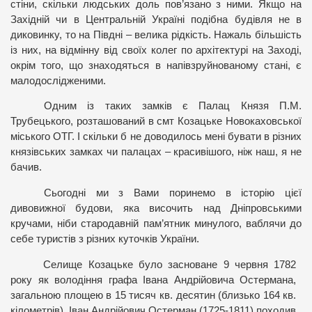
стіни, скільки людських доль пов’язано з ними. Якщо на
Західній чи в Центральній Україні подібна будівля не в
диковинку, то на Півдні – велика рідкість. Нажаль більшість
із них, на відмінну від своїх колег по архітектурі на Заході,
окрім того, що знаходяться в напівзруйнованому стані, є
малодослідженими.
Одним із таких замків є Палац Князя П.М.
Трубецького, розташований в смт Козацьке Новокаховської
міського ОТГ. І скільки б не доводилось мені бувати в різних
князівських замках чи палацах – красивішого, ніж наш, я не
бачив.
Сьогодні ми з Вами поринемо в історію цієї
дивовижної будови, яка височить над Дніпровськими
кручами, ніби стародавній пам’ятник минулого, ваблячи до
себе туристів з різних куточків України.
Селище Козацьке було засноване 9 червня 1782
року як володіння графа Івана Андрійовича Остермана,
загальною площею в 15 тисяч кв. десятин (близько 164 кв.
кілометрів). Іван Андрійович Остерман (1725-1811) походив