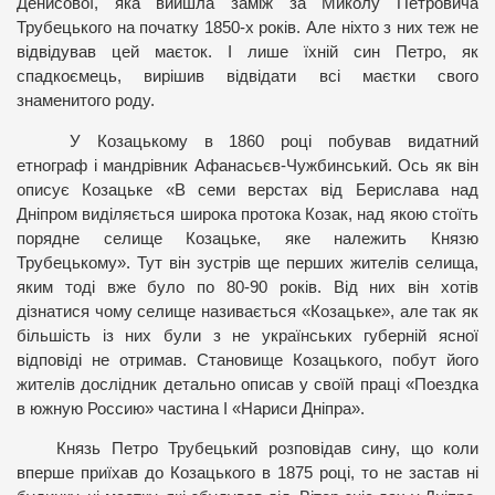
Денисової, яка вийшла заміж за Миколу Петровича
Трубецького на початку 1850-х років. Але ніхто з них теж не
відвідував цей маєток. І лише їхній син Петро, як
спадкоємець, вирішив відвідати всі маєтки свого
знаменитого роду.
У Козацькому в 1860 році побував видатний
етнограф і мандрівник Афанасьєв-Чужбинський. Ось як він
описує Козацьке «В семи верстах від Берислава над
Дніпром виділяється широка протока Козак, над якою стоїть
порядне селище Козацьке, яке належить Князю
Трубецькому». Тут він зустрів ще перших жителів селища,
яким тоді вже було по 80-90 років. Від них він хотів
дізнатися чому селище називається «Козацьке», але так як
більшість із них були з не українських губерній ясної
відповіді не отримав.
Становище Козацького, побут його
жителів дослідник детально описав у своїй праці «Поездка
в южную Россию» частина І «Нариси Дніпра».
Князь Петро Трубецький розповідав сину, що коли
вперше приїхав до Козацького в 1875 році, то не застав ні