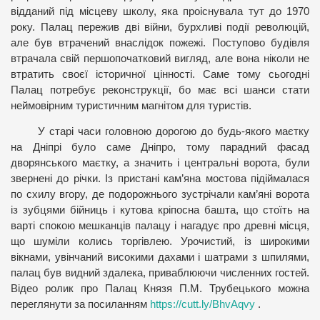
відданий під місцеву школу, яка проіснувала тут до 1970
року. Палац пережив дві війни, бурхливі події революцій,
але був втрачений внаслідок пожежі. Поступово будівля
втрачала свій першопочатковий вигляд, але вона ніколи не
втратить своєї історичної цінності. Саме тому сьогодні
Палац потребує реконструкції, бо має всі шанси стати
неймовірним туристичним магнітом для туристів.
У старі часи головною дорогою до будь-якого маєтку
на Дніпрі було саме Дніпро, тому парадний фасад
дворянського маєтку, а значить і центральні ворота, були
звернені до річки. Із пристані кам’яна мостова підіймалася
по схилу вгору, де подорожнього зустрічали кам’яні ворота
із зубцями бійниць і кутова кріпосна башта, що стоїть на
варті спокою мешканців палацу і нагадує про древні місця,
що шуміли колись торгівлею. Урочистий, із широкими
вікнами, увінчаний високими дахами і шатрами з шпилями,
палац був видний здалека, приваблюючи численних гостей.
Відео ролик про Палац Князя П.М. Трубецького можна
переглянути за посиланням
https://cutt.ly/BhvAqvy
.