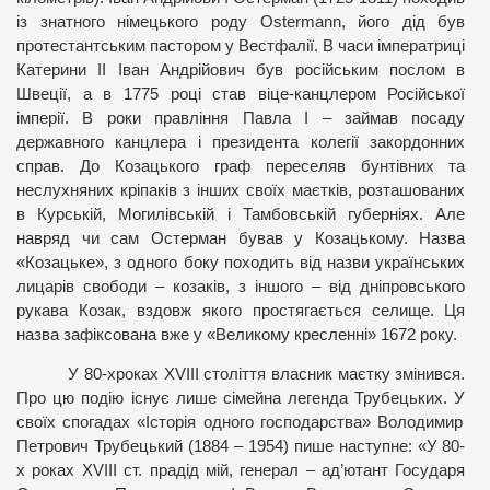
із знатного німецького роду Ostermann, його дід був
протестантським пастором у Вестфалії. В часи імператриці
Катерини II Іван Андрійович був російським послом в
Швеції, а в 1775 році став віце-канцлером Російської
імперії. В роки правління Павла I – займав посаду
державного канцлера і президента колегії закордонних
справ. До Козацького граф переселяв бунтівних та
неслухняних кріпаків з інших своїх маєтків, розташованих
в Курській, Могилівській і Тамбовській губерніях. Але
навряд чи сам Остерман бував у Козацькому. Назва
«Козацьке», з одного боку походить від назви українських
лицарів свободи – козаків, з іншого – від дніпровського
рукава Козак, вздовж якого простягається селище.
Ця
назва зафіксована вже у «Великому кресленні» 1672 року.
У 80-хроках
XVIII століття власник маєтку змінився.
Про цю подію існує лише сімейна легенда Трубецьких.
У
своїх спогадах «Історія одного господарства» Володимир
Петрович Трубецький (1884 – 1954) пише наступне: «У 80-
х роках XVIII ст. прадід мій, генерал – ад’ютант Государя