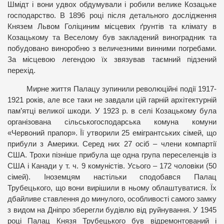
Шмідт і вони удвох обдумували і робили велике Козацьке
господарство. В 1896 році після детального дослідження
Князем Львом Голіциним місцевих ґрунтів та клімату в
Козацькому та Веселому був закладений виноградник та
побудовано виноробню з величезними винними погребами.
За місцевою легендою їх звязував таємний підзений
перехід.
Мирне життя Палацу зупинили революційні події 1917-
1921 років, але все таки не завдали цій гарній архітектурній
пам’ятці великої шкоди. У 1923 р. в селі Козацькому була
організована сільськогосподарська комуна комуни
«Червоний прапор». Її утворили 25 емігрантських сімей, що
прибули з Америки. Серед них 27 осіб – члени компартії
США. Трохи пізніше прибула ще одна група переселенців із
США і Канади у т. ч. 9 комуністів. Усього – 172 чоловіки (50
сімей). Іноземцям настільки сподобався Палац
Трубецького, що вони вирішили в ньому облаштуватися. Їх
дбайливе ставлення до минулого, особливості самого замку
з видом на Дніпро зберегли будівлю від руйнування. У 1945
році Палац Князя Трубецького був відремонтований і