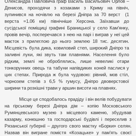
Олександра Павловича граф Василь Васильович Орлов –
Денисов, проходячи з козаками з Криму на північ,
зупинився на ночівлю на березі Дніпра за 70 верст (1
верста =1.06 км) північніше Херсона. Заїхавши до
сусідської поміщиці графині Браницької у село Кам’янку,
провів вечір, посперечався з нею на парі і виграв у неї цей
маєток з прилеглою до нього землею 18 тис. десятин.
Місцевість була дика, ковиловий степ, широкий Дніпро та
заливні луки, які звуть там плавнями. Населення було
рідким, землі не оброблялись, лише невеликі отари
тонкорунних овець та табуни напівдиких коней паслися у
цих степах. Природа ж була чудовою: рівний, мов стіл,
чорнозем степів з 6,5 % гумусу, Дніпро двоверстової
ширини та розкішні трави у аршин висоти на плавнях.
Місце це сподобалось прадіду і він велів побудувати
на гірському березі Дніпра дім – копію Московського
Румянцевського музею з місцевого каменю, збудував
казарму, конюшню та господарські будівлі і переселив з
Рязанської губернії – другого свого маєтку «Борки» селян.
Назвав він вигране помістя «Козацьке» у пам’ять своєї