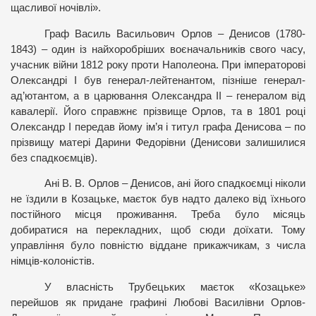
щасливої ночівлі».
Граф Василь Васильович Орлов – Денисов (1780-
1843) – один із найхоробріших воєначальників свого часу,
учасник війни 1812 року проти Наполеона. При імператорові
Олександрі I був генерал-лейтенантом, пізніше генерал-
ад’ютантом, а в царювання Олександра II – генералом від
кавалерії. Його справжнє прізвище Орлов, та в 1801 році
Олександр I передав йому ім’я і титул графа Денисова – по
прізвищу матері Дарини Федорівни (Денисови залишилися
без спадкоємців).
Ані В. В. Орлов – Денисов, ані його спадкоємці ніколи
не їздили в Козацьке, маєток був надто далеко від їхнього
постійного місця проживання. Треба було місяць
добиратися на перекладних, щоб сюди доїхати. Тому
управління було повністю віддане прикажчикам, з числа
німців-колоністів.
У власність Трубецьких маєток «Козацьке»
перейшов як придане графині Любові Василівни Орлов-