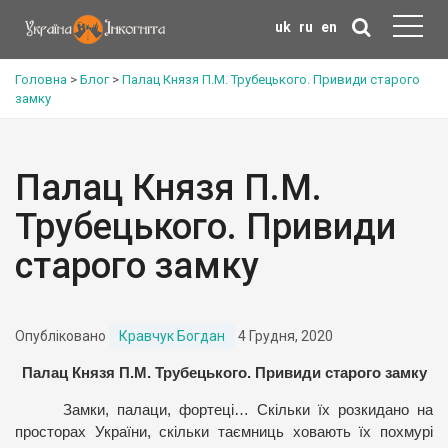
uk
ru
en
Головна
>
Блог
>
Палац Князя П.М. Трубецького. Привиди старого
замку
Палац Князя П.М.
Трубецького. Привиди
старого замку
Опубліковано
Кравчук Богдан
4 Грудня, 2020
Палац Князя П.М. Трубецького. Привиди старого замку
Замки, палаци, фортеці… Скільки їх розкидано на
просторах України, скільки таємниць ховають їх похмурі