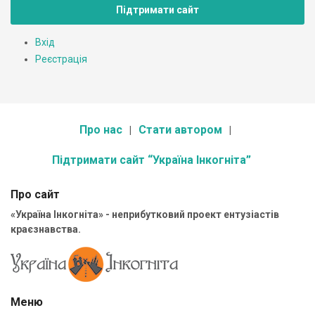
Підтримати сайт
Вхід
Реєстрація
Про нас
Стати автором
Підтримати сайт “Україна Інкогніта”
Про сайт
«Україна Інкогніта» - неприбутковий проект ентузіастів
краєзнавства.
Меню