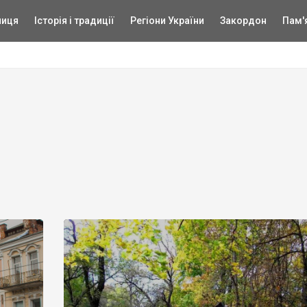
ниця
Історія і традиції
Регіони України
Закордон
Пам'