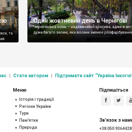
ією
Один жовтневий день в Чернігові
Чернігівська осінь – надзвичайно красива, адже в міс
дуже багато зелені, яка восени змінює розфарбування
 все, та
ий.
нас
Стати автором
Підтримати сайт “Україна Інкогні
Меню
Підпишіться
Історія і традиції
Регіони України
Тури
Зв'язок з нам
Пам'ятки
Природа
+38 050 9364428