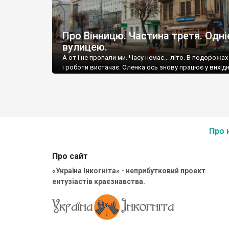
Про Вінницю. Частина третя. Одн
вулицею.
А от і не пропали ми. Часу немає... літо. В подорожах
і роботи вистачає. Оленка ось знову працює у вихідн
Про 
Про сайт
«Україна Інкогніта» - неприбутковий проект
ентузіастів краєзнавства.