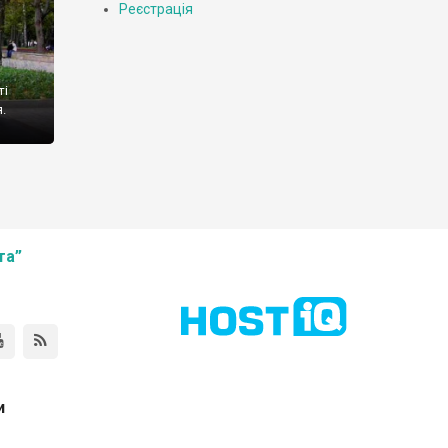
Реєстрація
ті
.
та”
и