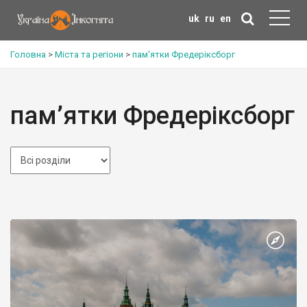
uk
ru
en
Головна
>
Міста та регіони
>
пам'ятки Фредеріксборг
пам’ятки Фредеріксборг