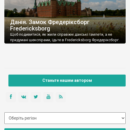
Данія. Замок Фредеріксборг
Fredericksborg
Щоб подивитися, як жили справжні данські гамлети, а не
придумані шекспірами, їдьте в Fredericksborg Фредеріксборг.
Станьте нашим автором