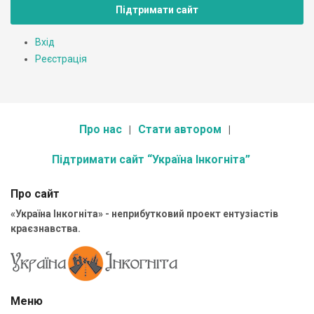
Підтримати сайт
Вхід
Реєстрація
Про нас
Стати автором
Підтримати сайт “Україна Інкогніта”
Про сайт
«Україна Інкогніта» - неприбутковий проект ентузіастів
краєзнавства.
Меню