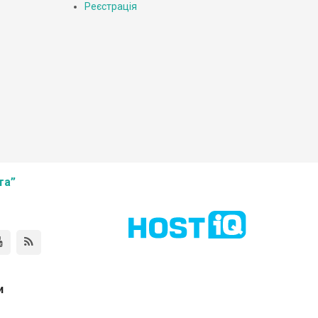
Реєстрація
та”
и