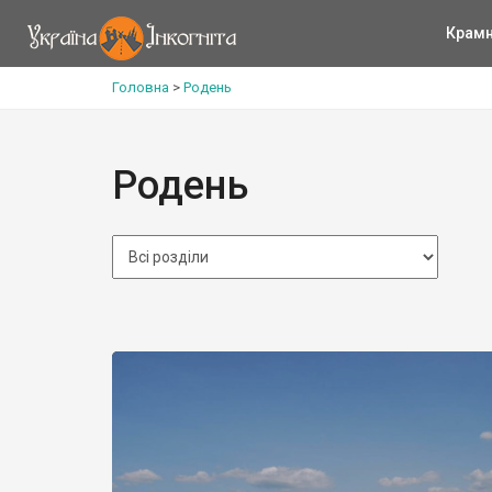
Крам
Головна
>
Родень
Родень