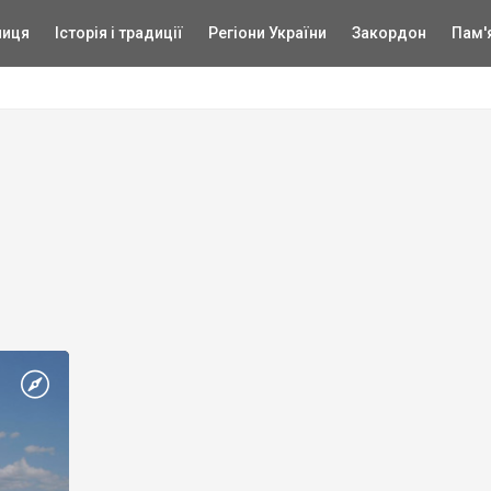
ниця
Історія і традиції
Регіони України
Закордон
Пам'