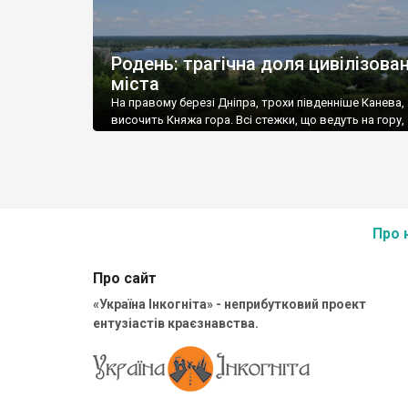
Родень: трагічна доля цивілізова
міста
На правому березі Дніпра, трохи південніше Канева,
височить Княжа гора. Всі стежки, що ведуть на гору,
заросли, і лишилася єдина дорога, по якій рідкісний
мандрівник підіймається на вершину.
Про 
Про сайт
«Україна Інкогніта» - неприбутковий проект
ентузіастів краєзнавства.