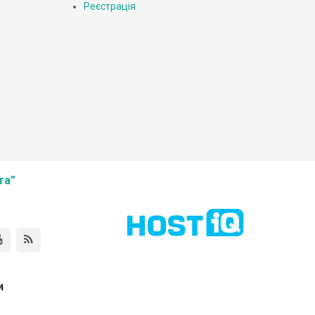
Реєстрація
та”
и