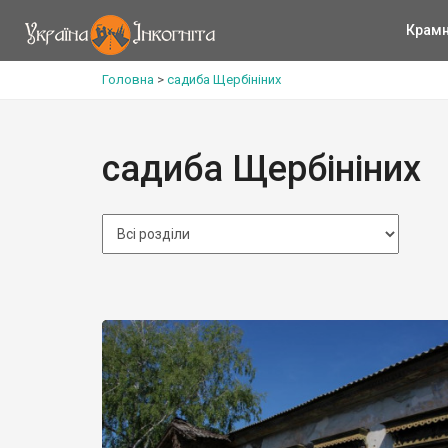
Крам
Головна
>
садиба Щербініних
садиба Щербініних