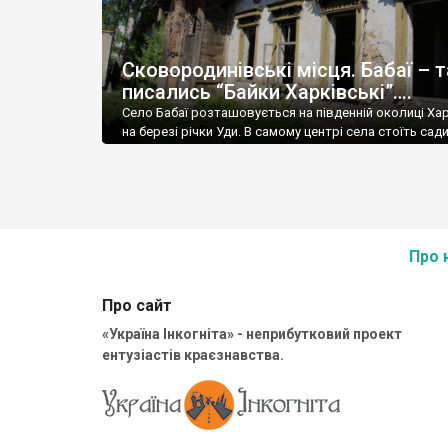
Сковородинівські місця. Бабаї – 
писались “Байки Харківські”….
Село Бабаї розташовується на південній околиці Ха
на березі річки Уди. В самому центрі села стоїть сад
родини Щербініних. Цій садибі вже більше 200 років.
Про 
Про сайт
«Україна Інкогніта» - неприбутковий проект
ентузіастів краєзнавства.