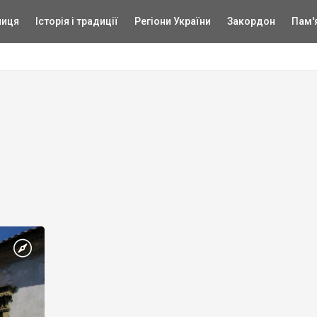
ниця
Історія і традиції
Регіони України
Закордон
Пам'