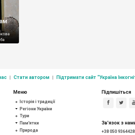
там
ркова
иба
нас
Стати автором
Підтримати сайт “Україна Інкогні
Меню
Підпишіться
Історія і традиції
Регіони України
Тури
Зв'язок з нам
Пам'ятки
Природа
+38 050 9364428