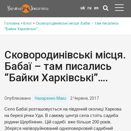
uk
ru
en
Головна
>
Блог
>
Сковородинівські місця. Бабаї – там писались
“Байки Харківські”….
Сковородинівські місця.
Бабаї – там писались
“Байки Харківські”….
Опубліковано
Назаренко Макс
2 Червня, 2017
Село Бабаї розташовується на південній околиці Харкова
на березі річки Уди. В самому центрі села стоїть садиба
родини Щербініних. Цій садибі вже більше 200 років.
Зберігся напівзруйнований одноповерховий садибний