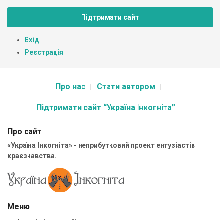
Підтримати сайт
Вхід
Реєстрація
Про нас
Стати автором
Підтримати сайт “Україна Інкогніта”
Про сайт
«Україна Інкогніта» - неприбутковий проект ентузіастів
краєзнавства.
Меню