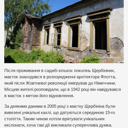
Після проживання в садибі кількох поколінь Щербініних,
маєток знаходився в розпорядженні архітектора Флотта,
який після Жовтневої революції емігрував до Німеччини.
Місцеві жителі розповідали, що в 1942 році він навідувався
в маєток з метою його відновлення.
За деякими даними в 2005 році з маєтку Щербініна були
вивезені унікальні кахлі, що датуються серединою 19-го
століття. Таким чином хотіли врятувати унікальних
експонати, хоча такі дії викликали суперечлива думка.