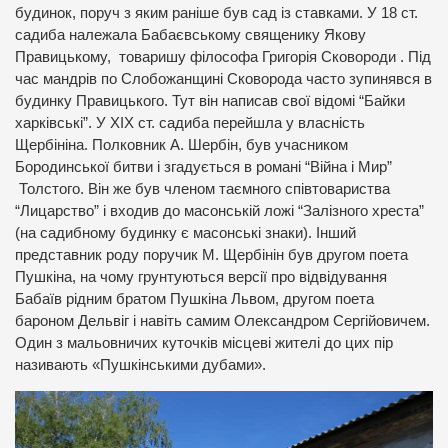
будинок, поруч з яким раніше був сад із ставками. У 18 ст.
садиба належала Бабаєвському священику Якову
Правицькому, товаришу філософа Григорія Сковороди . Під
час мандрів по Слобожанщині Сковорода часто зупинявся в
будинку Правицького. Тут він написав свої відомі “Байки
харківські”. У XIX ст. садиба перейшла у власність
Щербініна. Полковник А. Шербін, був учасником
Бородинської битви і згадується в романі “Війна і Мир”
Толстого. Він же був членом таємного співтовариства
“Лицарство” і входив до масонській ложі “Залізного хреста”
(на садибному будинку є масонські знаки). Інший
представник роду поручик М. Щербінін був другом поета
Пушкіна, на чому грунтуються версії про відвідування
Бабаїв рідним братом Пушкіна Львом, другом поета
бароном Дельвіг і навіть самим Олександром Сергійовичем.
Один з мальовничих куточків місцеві жителі до цих пір
називають «Пушкінськими дубами».