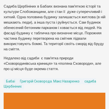
Садиба Щербініних в Бабаях визнана пам’яткою історії та
культури Слобожанщини, але стан її дуже суперечливий і
хиткий. Одна половина будинку залишається житлова (в ній
мешкають люди), а інша пуста і руйнується. Сам будинок
обенесений бетонним парканом і ховається від людей. На
фасаді будинку є табличка про визначне місце. Порожняя
частина будинку перетворена на смітник підвали
використовують бомжі. Та території своїть сморід від бруду
на сміття.
Недалеко від садиби є пам’ятка природи
«Сковородинівська криниця» та «поляна Сковороди», але
про ці місця буде окрема стаття.
Бабаї
Григорій Сковорода. Макс Назаренко
садиба
Щербініних