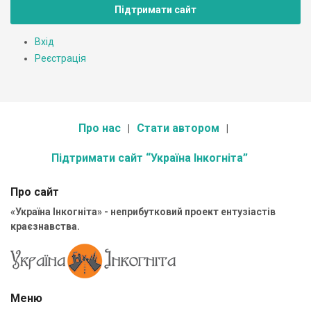
Підтримати сайт
Вхід
Реєстрація
Про нас
Стати автором
Підтримати сайт “Україна Інкогніта”
Про сайт
«Україна Інкогніта» - неприбутковий проект ентузіастів
краєзнавства.
Меню