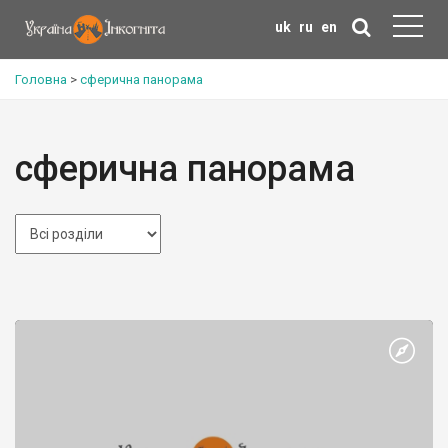
uk
ru
en
Головна
>
сферична панорама
сферична панорама