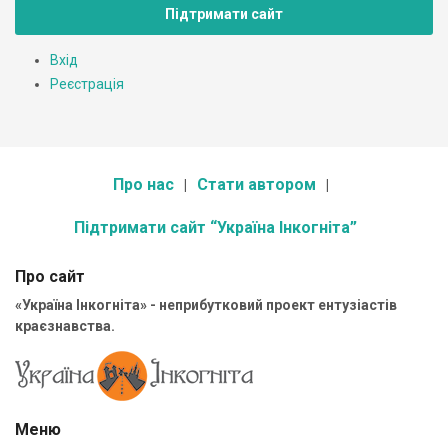
Підтримати сайт
Вхід
Реєстрація
Про нас
Стати автором
Підтримати сайт “Україна Інкогніта”
Про сайт
«Україна Інкогніта» - неприбутковий проект ентузіастів
краєзнавства.
Меню