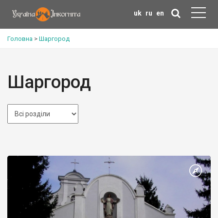
uk
ru
en
Головна
>
Шаргород
Шаргород