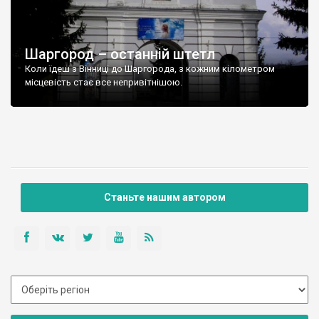
Шаргород – останній штетл
Коли їдеш з Вінниці до Шаргорода, з кожним кілометром
місцевість стає все непривітнішою.
Станьте нашим автором