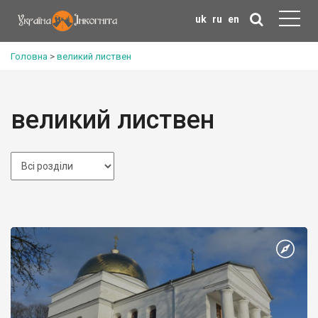
uk
ru
en
Головна
>
великий листвен
великий листвен