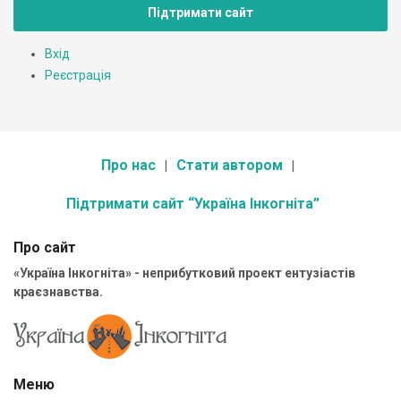
Підтримати сайт
Вхід
Реєстрація
Про нас
Стати автором
Підтримати сайт “Україна Інкогніта”
Про сайт
«Україна Інкогніта» - неприбутковий проект ентузіастів
краєзнавства.
Меню