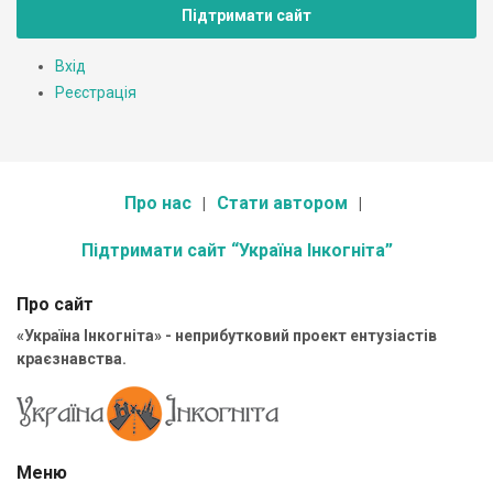
Підтримати сайт
Вхід
Реєстрація
Про нас
Стати автором
Підтримати сайт “Україна Інкогніта”
Про сайт
«Україна Інкогніта» - неприбутковий проект ентузіастів
краєзнавства.
Меню