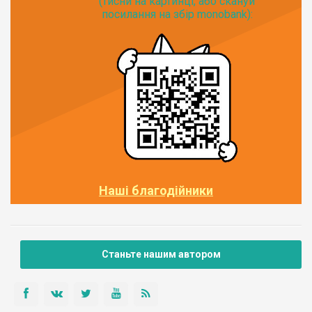
(тисни на картинці, або скануй
посилання на збір monobank):
Наші благодійники
Станьте нашим автором