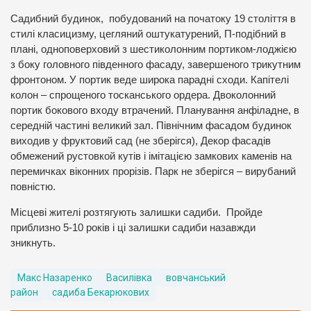
Садибний будинок, побудований на початоку 19 століття в
стилі класицизму, цегляний оштукатурений, П-подібний в
плані, одноповерховий з шестиколонним портиком-лоджією
з боку головного південного фасаду, завершеного трикутним
фронтоном. У портик веде широка парадні сходи. Капітелі
колон – спрощеного тосканського ордера. Двоколонний
портик бокового входу втрачений. Планування анфіладне, в
середній частині великий зал. Північним фасадом будинок
виходив у фруктовий сад (не зберігся), Декор фасадів
обмежений рустовкой кутів і імітацією замкових каменів на
перемичках віконних прорізів. Парк не зберігся – вирубаний
повністю.
Місцеві жителі розтягують залишки садиби. Пройде
приблизно 5-10 років і ці залишки садиби назавжди
зникнуть.
Макс Назаренко
Василівка
вовчанський
район
садиба Бекарюкових