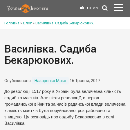
uk
ru
en
Головна
>
Блог
>
Василівка. Садиба Бекарюкових.
Василівка. Садиба
Бекарюкових.
Опубліковано
Назаренко Макс
16 Травня, 2017
До революції 1917 року в Україні була величезна кількість
садиб та маєтків. Але після революції, в період
громадянської війни та за часів радянської влади величезна
кількість маєтків була поруйновано, розграбовано та
знищено. Ця розповідь про садибу Бекарюкових в селі
Василівка.