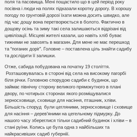
поля та пасовища. Мені пощастило що в цей період року
посівна і люди на полях підказали коротку дорогу. В хорошу
погоду по грунтовій дорозі їхати можна досить швидко, але
під час дощу вона перетворюється в болото. Фактично в
дощову осінь та зиму такі села залишаються відрізані від
цивілізації. Місцеві жителі казали, шо навіть хліб буває
тижнями не завозять в магазин. Для мене не має перешкод
та “поганих доріг”. Головне – поставлена ціль знайти садибу
та дослідити її залишки.
Отже, сабида побудована на початку 19 століття.
Розташовувалась в стороні від села на високому пагорбі
біля річки. Головною спорудою садиби є будинок, що
займає північну сторону великого прямокутного в плані
двору, по чотирьох сторонах якого розміщувалися
зерносховище, сховище для насіння, пташник, хліви.
Більшість споруд були цегляними, зерносховище і сховище
для насіння – дерев’яними на цегельному підмурку. До
нашого часу збереглися тільки садибний будинок і хліви – в
стані руїни. Колись це була одна з найбільших та
найкрасивіших садиб губерніії.