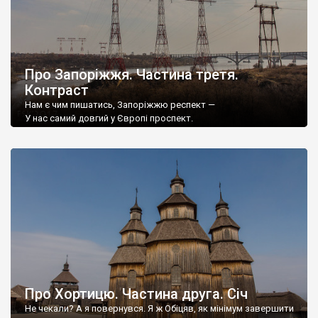
Про Запоріжжя. Частина третя.
Контраст
Нам є чим пишатись, Запоріжжю респект —
У нас самий довгий у Європі проспект.
Будівництво сторіччя — Запорізька гребля,
Про Хортицю. Частина друга. Січ
Не чекали? А я повернувся. Я ж Обіцяв, як мінімум завершити