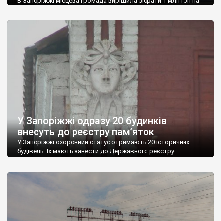
В Запоріжжі місцева громада вирішила зібрати 1 млн грн на
проєкт реставрації садиби Вальман у вигляді замку. Ініціативу
активно підтримує Широківська територіальна громада, до
якої належить споруда. Розуміючи, що самостійно зібрати
великі кошти у місцевій громаді неможливо, мешканці
вирішили звернутися до спонсорів, донорів та меценатів.
Через аукціони та звернення до громадськості запустили
процес збору коштів. […]
У Запоріжжі одразу 20 будинків
внесуть до реєстру пам’яток
У Запоріжжі охоронний статус отримають 20 історичних
будівель. Їх мають занести до Державного реєстру
нерухомих пам’яток України як пам’ятки архітектури
місцевого значення. Про це повідомила заступниця
директора Запорізького обласного центру охорони
культурної спадщини Оксана Вар’ян. Серед них – будинок №
71 по вулиці Гоголя. “Це, мабуть, єдина будівля з
дореволюційних часів, яка зберегла таку яскраву, […]