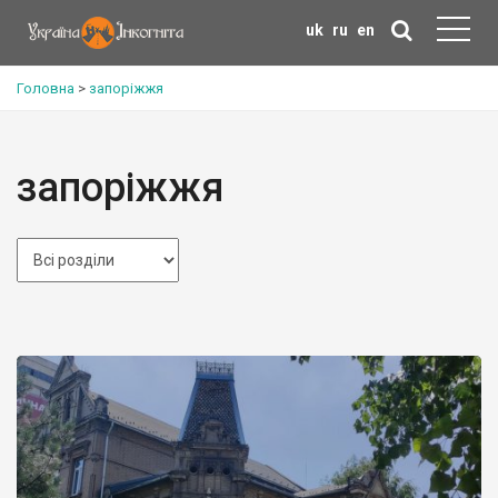
uk
ru
en
Головна
>
запоріжжя
запоріжжя