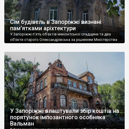
Сім будівель в Запоріжжі визнані
пам’ятками аріхтектури
У Запоріжжі п’ять об’єктів менонітської спадщини та два
об’єкти старого Олександрівська за рішенням Міністерства
культури та інформаційної політики були внесені до
Державного реєстру нерухомих пам’яток. Про це розповів
начальник відділу охорони культурної спадщини Запорізької
міської ради Ігор Кисліцин. За його словами, пам’яткою
архітектури та історії місцевого значення визнаний житловий
будинок купця Д. Мінаєва за адресою […]
У Запоріжжі влаштували збір коштів на
порятунок імпозантного особняка
Вальман