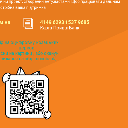
авчий проект, створений ентузіастами. Щоб працювати далі, нам
отрібна ваша підтримка.
м на
4149 6293 1537 9685
Карта ПриватБанк
ір на оцифровку козацьких
церков
исни на картинці, або скануй
силання на збір monobank):