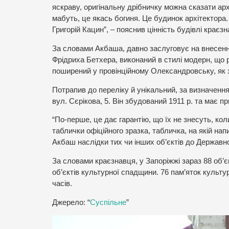
яскраву, оригінальну дрібничку можна сказати архі
мабуть, це якась богиня. Це будинок архітектора.
Григорій Кацин”, – пояснив цінність будівлі крає
За словами Акбаша, давно заслуговує на внесен
Фрідриха Бетхера, виконаний в стилі модерн, що 
поширений у провінційному Олександровську, як 
Потрапив до переліку й унікальний, за визначен
вул. Сєрікова, 5. Він збудований 1911 р. та має пр
“По-перше, це дає гарантію, що їх не знесуть, ко
таблички офіційного зразка, табличка, на якій нап
Акбаш наслідки тих чи інших об’єктів до Державно
За словами краєзнавця, у Запоріжжі зараз 88 об’
об’єктів культурної спадщини. 76 пам’яток культ
часів.
Джерело: “
Суспільне
”