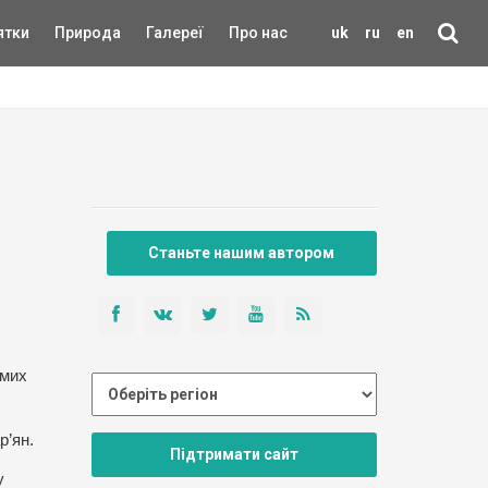
ятки
Природа
Галереї
Про нас
uk
ru
en
Станьте нашим автором
омих
р’ян.
Підтримати сайт
у