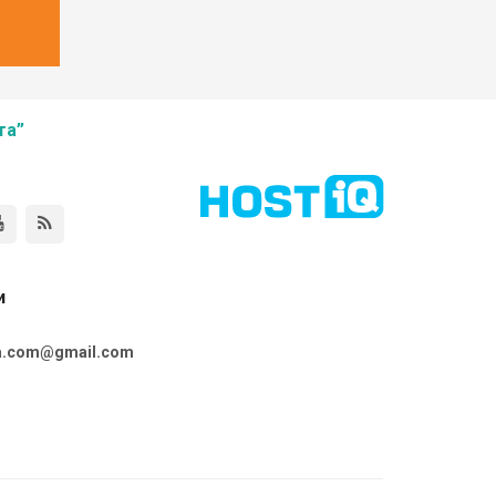
та”
и
ta.com@gmail.com