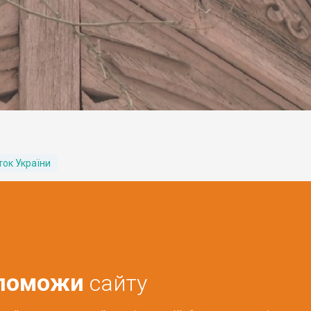
ок України
поможи
сайту