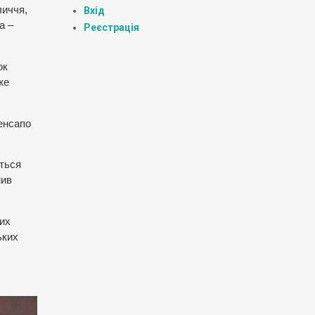
личчя,
Вхід
а –
Реєстрація
ок
же
енсапо
ються
нив
них
ьких