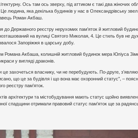
тектурну. Ось там ось зверху, під аттиком є такі два жіночих об
 Це людина, яка декілька будинків у нас в Олександрівську звел
знавець Роман Акбаш.
ня до Державного реєстру нерухомих пам’яток й житловий будин
розташований на вулиці Святого Миколая, 4. Це стиль був не ду
звалося Запоріжжя в царську добу.
ням Романа Акбаша, колишній житловий будинок мера Юліуса Зім
икраси у вигляді драконів.
ли це захочеться власнику, чи не перебудують. По-друге, з’явля
исано, що це за будівля і що вона має охоронний статус”, – пояс
го реєстру пам’яток.
єктів архітектури та містобудування мають статус щойно виявле
урної спадщини отримали правовий статус пам’яток ще за радянс