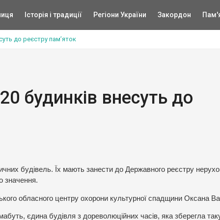
ниця
Історія і традиції
Регіони України
Закордон
Пам'
суть до реєстру пам’яток
20 будинків внесуть до
ричних будівель. Їх мають занести до Державного реєстру нерух
о значення.
ького обласного центру охорони культурної спадщини Оксана Ва
мабуть, єдина будівля з дореволюційних часів, яка зберегла так