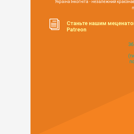
Україна Інкогніта - незалежний краєзн
п
Станьте нашим меценато
Patreon
Зб
(т
по