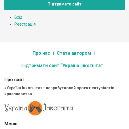
Підтримати сайт
Вхід
Реєстрація
Про нас
Стати автором
Підтримати сайт “Україна Інкогніта”
Про сайт
«Україна Інкогніта» - неприбутковий проект ентузіастів
краєзнавства.
Меню