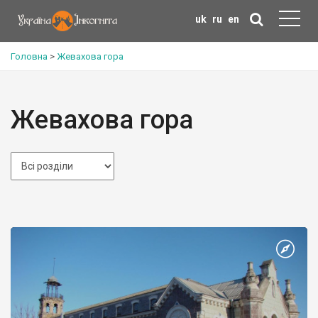
uk
ru
en
Головна
>
Жевахова гора
Жевахова гора