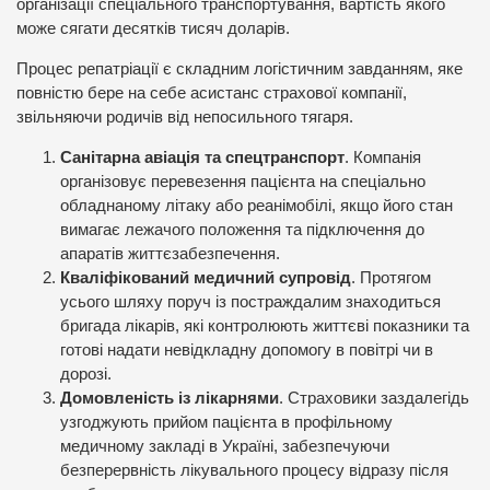
організації спеціального транспортування, вартість якого
може сягати десятків тисяч доларів.
Процес репатріації є складним логістичним завданням, яке
повністю бере на себе асистанс страхової компанії,
звільняючи родичів від непосильного тягаря.
Санітарна авіація та спецтранспорт
. Компанія
організовує перевезення пацієнта на спеціально
обладнаному літаку або реанімобілі, якщо його стан
вимагає лежачого положення та підключення до
апаратів життєзабезпечення.
Кваліфікований медичний супровід
. Протягом
усього шляху поруч із постраждалим знаходиться
бригада лікарів, які контролюють життєві показники та
готові надати невідкладну допомогу в повітрі чи в
дорозі.
Домовленість із лікарнями
. Страховики заздалегідь
узгоджують прийом пацієнта в профільному
медичному закладі в Україні, забезпечуючи
безперервність лікувального процесу відразу після