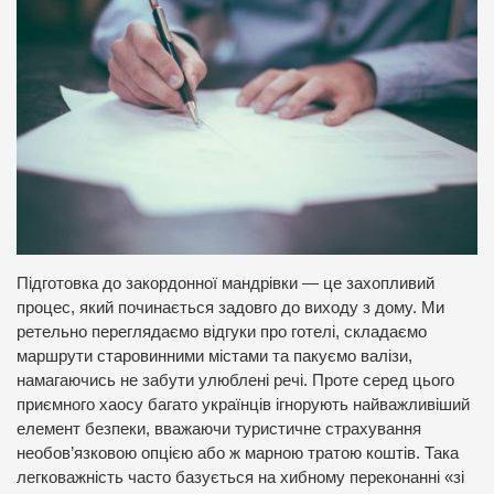
Підготовка до закордонної мандрівки — це захопливий
процес, який починається задовго до виходу з дому. Ми
ретельно переглядаємо відгуки про готелі, складаємо
маршрути старовинними містами та пакуємо валізи,
намагаючись не забути улюблені речі. Проте серед цього
приємного хаосу багато українців ігнорують найважливіший
елемент безпеки, вважаючи
туристичне страхування
необов’язковою опцією або ж марною тратою коштів. Така
легковажність часто базується на хибному переконанні «зі