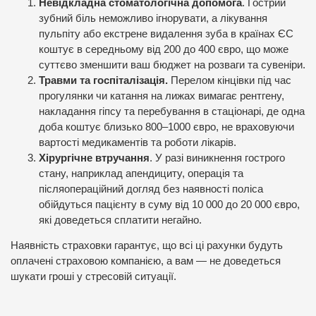
Невідкладна стоматологічна допомога
. Гострий
зубний біль неможливо ігнорувати, а лікування
пульпіту або екстрене видалення зуба в країнах ЄС
коштує в середньому від 200 до 400 євро, що може
суттєво зменшити ваш бюджет на розваги та сувеніри.
Травми та госпіталізація.
Перелом кінцівки під час
прогулянки чи катання на лижах вимагає рентгену,
накладання гіпсу та перебування в стаціонарі, де одна
доба коштує близько 800–1000 євро, не враховуючи
вартості медикаментів та роботи лікарів.
Хірургічне втручання
. У разі виникнення гострого
стану, наприклад апендициту, операція та
післяопераційний догляд без наявності поліса
обійдуться пацієнту в суму від 10 000 до 20 000 євро,
які доведеться сплатити негайно.
Наявність страховки гарантує, що всі ці рахунки будуть
оплачені страховою компанією, а вам — не доведеться
шукати гроші у стресовій ситуації.