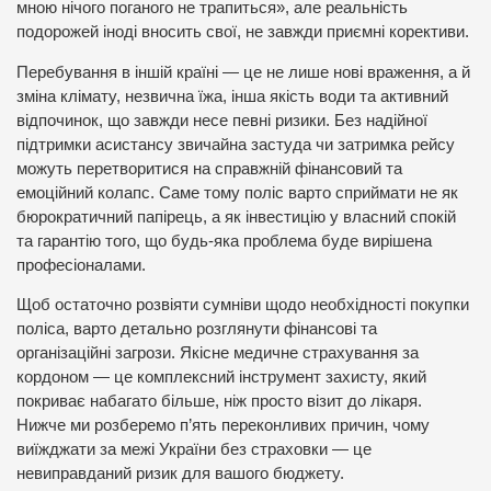
мною нічого поганого не трапиться», але реальність
подорожей іноді вносить свої, не завжди приємні корективи.
Перебування в іншій країні — це не лише нові враження, а й
зміна клімату, незвична їжа, інша якість води та активний
відпочинок, що завжди несе певні ризики. Без надійної
підтримки асистансу звичайна застуда чи затримка рейсу
можуть перетворитися на справжній фінансовий та
емоційний колапс. Саме тому поліс варто сприймати не як
бюрократичний папірець, а як інвестицію у власний спокій
та гарантію того, що будь-яка проблема буде вирішена
професіоналами.
Щоб остаточно розвіяти сумніви щодо необхідності покупки
поліса, варто детально розглянути фінансові та
організаційні загрози. Якісне
медичне страхування за
кордоном
— це комплексний інструмент захисту, який
покриває набагато більше, ніж просто візит до лікаря.
Нижче ми розберемо п’ять переконливих причин, чому
виїжджати за межі України без страховки — це
невиправданий ризик для вашого бюджету.