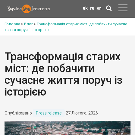
uk
ru
en
Головна
>
Блог
>
Трансформація старих міст: де побачити сучасне
життя поруч із історією
Трансформація старих
міст: де побачити
сучасне життя поруч із
історією
Опубліковано
Press release
27 Лютого, 2026