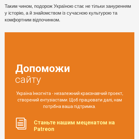
Таким чином, подорож Україною стає не тільки зануренням
у історію, а й знайомством із сучасною культурою та
комфортним відпочинком.
Допоможи
сайту
Україна Інкогніта - незалежний краєзнавчий проект,
створений ентузіастами. Щоб працювати далі, нам
потрібна ваша підтримка.
Станьте нашим меценатом на
Patreon