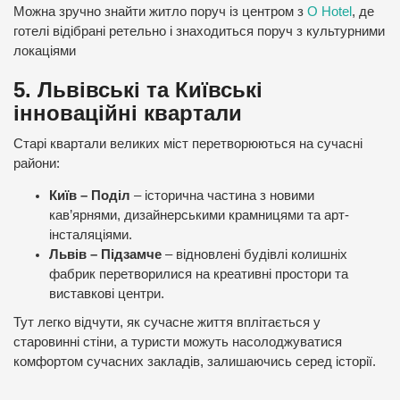
Можна зручно знайти житло поруч із центром з
O Hotel
, де
готелі відібрані ретельно і знаходиться поруч з культурними
локаціями
5. Львівські та Київські
інноваційні квартали
Старі квартали великих міст перетворюються на сучасні
райони:
Київ – Поділ
– історична частина з новими
кав’ярнями, дизайнерськими крамницями та арт-
інсталяціями.
Львів – Підзамче
– відновлені будівлі колишніх
фабрик перетворилися на креативні простори та
виставкові центри.
Тут легко відчути, як сучасне життя вплітається у
старовинні стіни, а туристи можуть насолоджуватися
комфортом сучасних закладів, залишаючись серед історії.