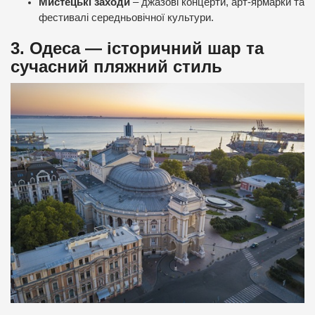
Мистецькі заходи
– джазові концерти, арт-ярмарки та
фестивалі середньовічної культури.
3. Одеса — історичний шар та
сучасний пляжний стиль