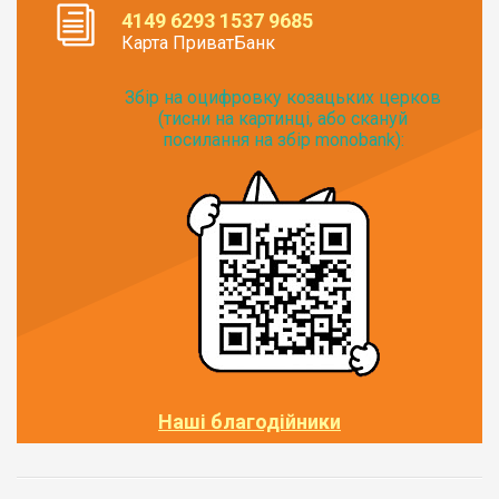
4149 6293 1537 9685
Карта ПриватБанк
Збір на оцифровку козацьких церков
(тисни на картинці, або скануй
посилання на збір monobank):
Наші благодійники