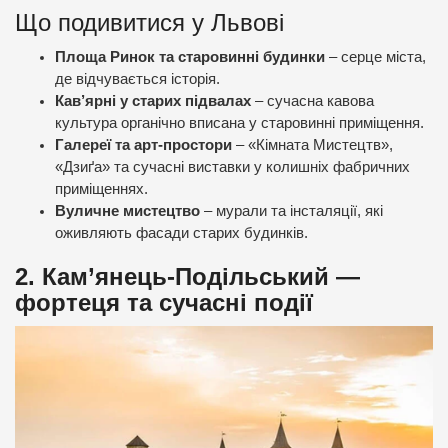
Що подивитися у Львові
Площа Ринок та старовинні будинки
– серце міста,
де відчувається історія.
Кав’ярні у старих підвалах
– сучасна кавова
культура органічно вписана у старовинні приміщення.
Галереї та арт-простори
– «Кімната Мистецтв»,
«Дзиґа» та сучасні виставки у колишніх фабричних
приміщеннях.
Вуличне мистецтво
– мурали та інсталяції, які
оживляють фасади старих будинків.
2. Кам’янець-Подільський —
фортеця та сучасні події