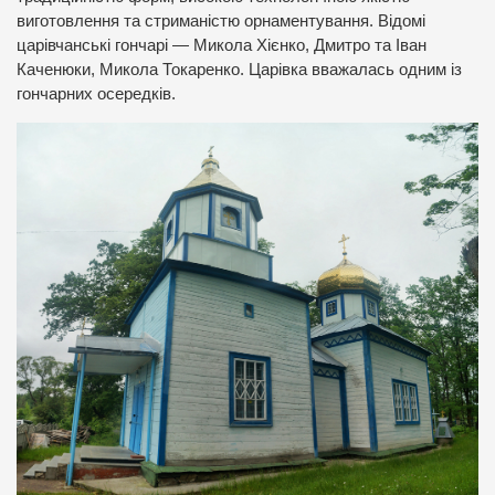
виготовлення та стриманістю орнаментування. Відомі
царівчанські гончарі — Микола Хієнко, Дмитро та Іван
Каченюки, Микола Токаренко. Царівка вважалась одним із
гончарних осередків.