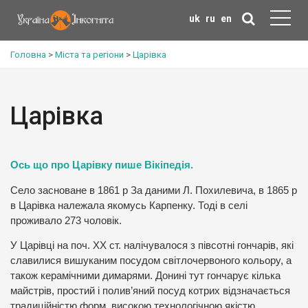
uk
ru
en
Головна
>
Міста та регіони
>
Царівка
Царівка
Ось що про Царівку пише Вікіпедія.
Село засноване в 1861 р За даними Л. Похилевича, в 1865 р
в Царівка належала якомусь Карпенку. Тоді в селі
проживало 273 чоловік.
У Царівці на поч. ХХ ст. налічувалося з півсотні гончарів, які
славилися вишуканим посудом світлочервоного кольору, а
також керамічними димарями. Донині тут гончарує кілька
майстрів, простий і полив’яний посуд котрих відзначається
традиційністю форм, високою технологічною якістю