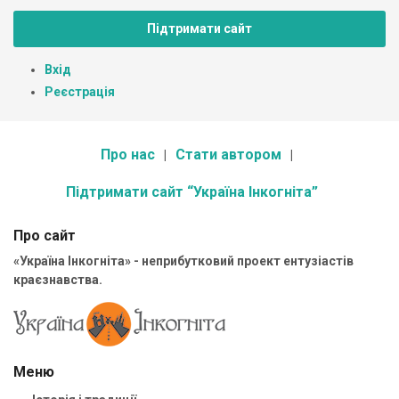
Підтримати сайт
Вхід
Реєстрація
Про нас
Стати автором
Підтримати сайт “Україна Інкогніта”
Про сайт
«Україна Інкогніта» - неприбутковий проект ентузіастів
краєзнавства.
Меню