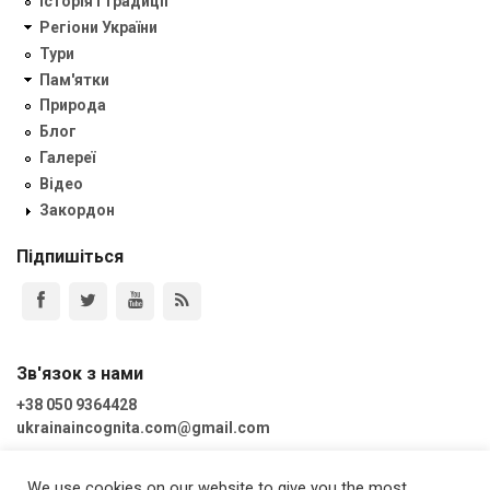
Історія і традиції
Регіони України
Тури
Пам'ятки
Природа
Блог
Галереї
Відео
Закордон
Підпишіться
Зв'язок з нами
+38 050 9364428
ukrainaincognita.com@gmail.com
We use cookies on our website to give you the most