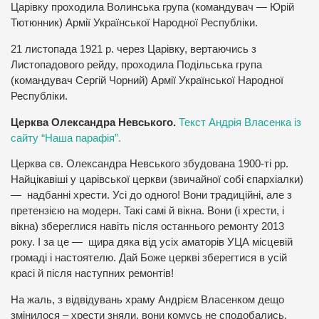
Царівку проходила Волинська група (командувач — Юрій
Тютюнник) Армії Української Народної Республіки.
21 листопада 1921 р. через Царівку, вертаючись з
Листопадового рейду, проходила Подільська група
(командувач Сергій Чорний) Армії Української Народної
Республіки.
Церква Олександра Невського.
Текст Андрія Власенка із
сайту “Наша парафія”.
Церква св. Олександра Невського збудована 1900-ті рр.
Найцікавіші у царівської церкви (звичайної собі єпархіалки)
— надбанні хрести. Усі до одного! Вони традиційні, але з
претензією на модерн. Такі самі й вікна. Вони (і хрести, і
вікна) збереглися навіть після останнього ремонту 2013
року. І за це — щира дяка від усіх аматорів УЦА місцевій
громаді і настоятелю. Дай Боже церкві зберегтися в усій
красі й після наступних ремонтів!
На жаль, з відвідувань храму Андрієм Власенком дещо
змінилося – хрести зняли, вони комусь не сподобались.