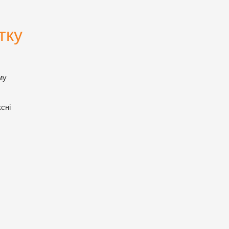
тку
му
сні