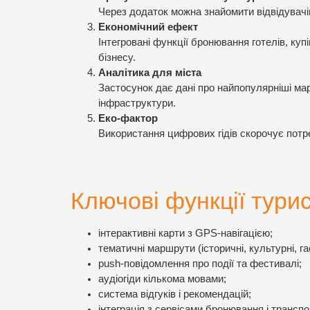
Через додаток можна знайомити відвідувачі
Економічний ефект
Інтегровані функції бронювання готелів, ку
бізнесу.
Аналітика для міста
Застосунок дає дані про найпопулярніші ма
інфраструктури.
Еко-фактор
Використання цифрових гідів скорочує потре
Ключові функції тури
інтерактивні карти з GPS-навігацією;
тематичні маршрути (історичні, культурні, га
push-повідомлення про події та фестивалі;
аудіогіди кількома мовами;
система відгуків і рекомендацій;
інтеграція з сервісами бронювання і трансп