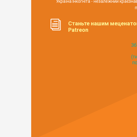
Україна Інкогніта - незалежний краєзн
п
Станьте нашим меценато
Patreon
Зб
(т
по