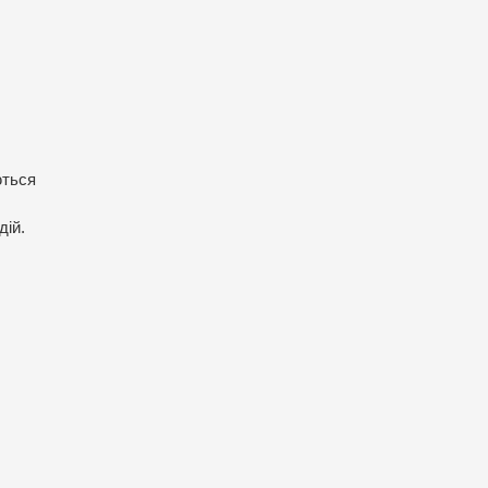
ються
дій.