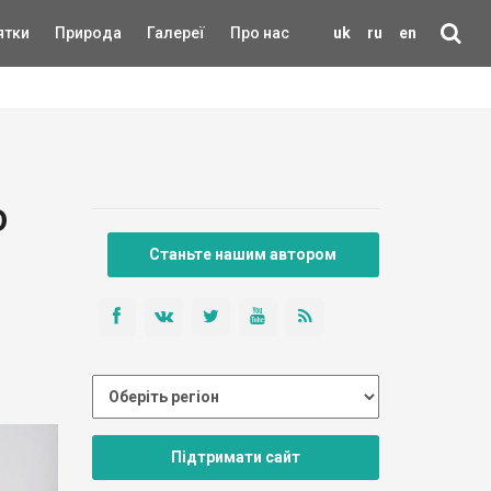
ятки
Природа
Галереї
Про нас
uk
ru
en
о
Станьте нашим автором
Підтримати сайт