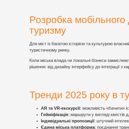
Розробка мобільного 
туризму
Для міст із багатою історією та культурою власн
туристичному ринку.
Коли міська влада чи локальні бізнеси замислюю
рішення: від дизайну інтерфейсу до інтеграції з 
Тренди 2025 року в т
AR та VR-екскурсії
: можливість «бачити» і
Гейміфікація
: маршрути у вигляді квестів д
Індивідуальні пропозиції
: штучний інтеле
Єдина міська платформа
: поєднання транс