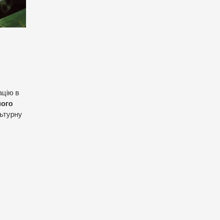
ацію в
ного
льтурну