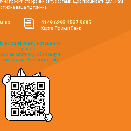
авчий проект, створений ентузіастами. Щоб працювати далі, нам
отрібна ваша підтримка.
м на
4149 6293 1537 9685
Карта ПриватБанк
ір на оцифровку козацьких
церков
исни на картинці, або скануй
силання на збір monobank):