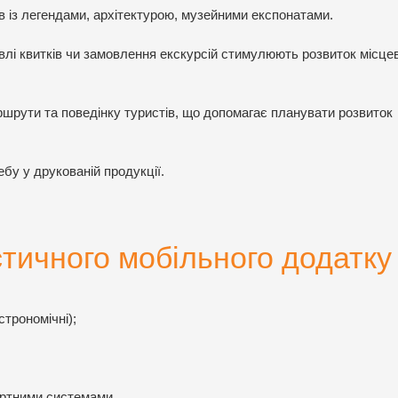
в із легендами, архітектурою, музейними експонатами.
півлі квитків чи замовлення екскурсій стимулюють розвиток місце
ршрути та поведінку туристів, що допомагає планувати розвиток
бу у друкованій продукції.
стичного мобільного додатку
строномічні);
ортними системами.