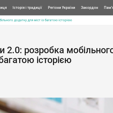
ниця
Історія і традиції
Регіони України
Закордон
Пам'
більного додатку для міст із багатою історією
 2.0: розробка мобільног
 багатою історією