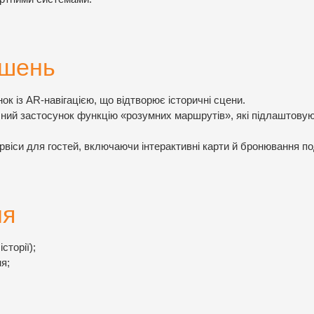
ішень
ок із AR-навігацією, що відтворює історичні сцени.
чний застосунок функцію «розумних маршрутів», які підлаштову
віси для гостей, включаючи інтерактивні карти й бронювання по
ня
сторії);
я;