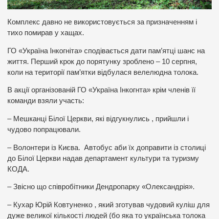
Комплекс давно не використовується за призначенням і
тихо помирав у хащах.
ГО «Україна Інкогніта» сподівається дати пам’ятці шанс на
життя. Перший крок до порятунку зроблено – 10 серпня,
коли на території пам’ятки відбулася велелюдна толока.
В акції організованій ГО «Україна Інкогнта» крім членів її
команди взяли участь:
– Мешканці Білої Церкви, які відгукнулись , прийшли і
чудово попрацювали.
– Волонтери із Києва. Автобус аби їх доправити із столиці
до Білої Церкви надав департамент культури та туризму
КОДА.
– Звісно що співробітники Дендропарку «Олександрія».
– Кухар Юрій Ковтуненко , який зготував чудовий куліш для
дуже великої кількості людей (бо яка то українська толока