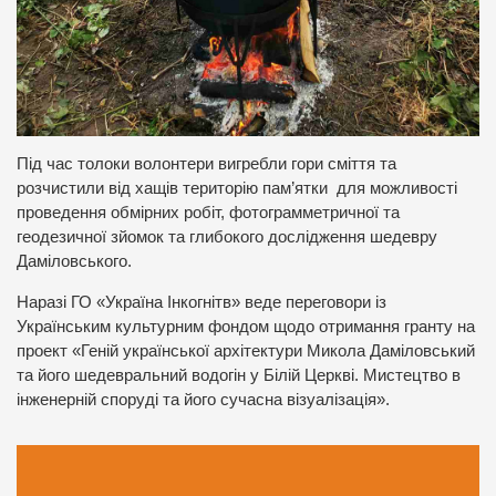
Під час толоки волонтери вигребли гори сміття та
розчистили від хащів територію пам’ятки для можливості
проведення обмірних робіт, фотограмметричної та
геодезичної зйомок та глибокого дослідження шедевру
Даміловського.
Наразі ГО «Україна Інкогнітв» веде переговори із
Українським культурним фондом щодо отримання гранту на
проект «Геній української архітектури Микола Даміловський
та його шедевральний водогін у Білій Церкві. Мистецтво в
інженерній споруді та його сучасна візуалізація».