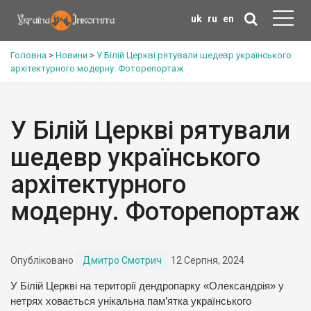
uk
ru
en
Головна
>
Новини
>
У Білій Церкві рятували шедевр українського
архітектурного модерну. Фоторепортаж
У Білій Церкві рятували
шедевр українського
архітектурного
модерну. Фоторепортаж
Опубліковано
Дмитро Смотрич
12 Серпня, 2024
У Білій Церкві на території дендропарку «Олександрія» у
нетрях ховається унікальна пам’ятка українського