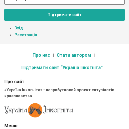
Підтримати сайт
Вхід
Реєстрація
Про нас
Стати автором
Підтримати сайт “Україна Інкогніта”
Про сайт
«Україна Інкогніта» - неприбутковий проект ентузіастів
краєзнавства.
Меню