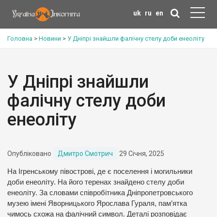
uk
ru
en
Головна
>
Новини
>
У Дніпрі знайшли фалічну стелу доби енеоліту
У Дніпрі знайшли
фалічну стелу доби
енеоліту
Опубліковано
Дмитро Смотрич
29 Січня, 2025
На Ігренському півострові, де є поселення і могильники
доби енеоліту. На його теренах знайдено стелу доби
енеоліту. За словами співробітника Дніпропетровського
музею імені Яворницького Ярослава Гураля, пам’ятка
чимось схожа на фалічний символ. Деталі розповідає