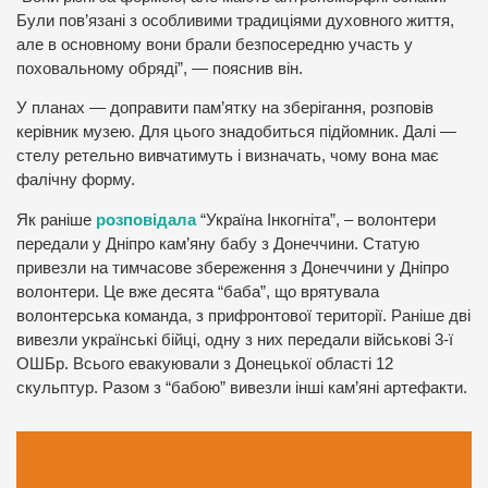
Були пов’язані з особливими традиціями духовного життя,
але в основному вони брали безпосередню участь у
поховальному обряді”, — пояснив він.
У планах — доправити пам’ятку на зберігання, розповів
керівник музею. Для цього знадобиться підйомник. Далі —
стелу ретельно вивчатимуть і визначать, чому вона має
фалічну форму.
Як раніше
розповідала
“Україна Інкогніта”, – волонтери
передали у Дніпро кам’яну бабу з Донеччини. Статую
привезли на тимчасове збереження з Донеччини у Дніпро
волонтери. Це вже десята “баба”, що врятувала
волонтерська команда, з прифронтової території. Раніше дві
вивезли українські бійці, одну з них передали військові 3-ї
ОШБр. Всього евакуювали з Донецької області 12
скульптур. Разом з “бабою” вивезли інші кам’яні артефакти.