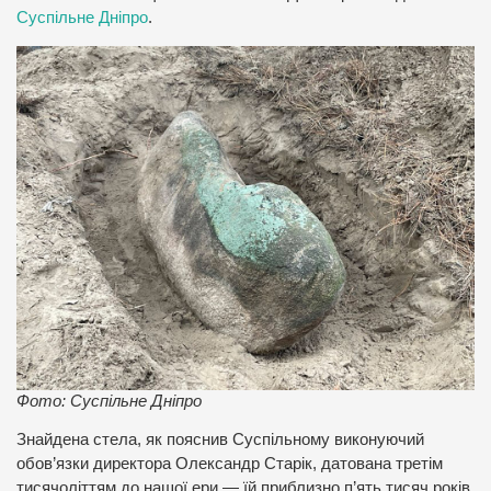
Суспільне Дніпро
.
Фото: Суспільне Дніпро
Знайдена стела, як пояснив Суспільному виконуючий
обов’язки директора Олександр Старік, датована третім
тисячоліттям до нашої ери — їй приблизно п’ять тисяч років.