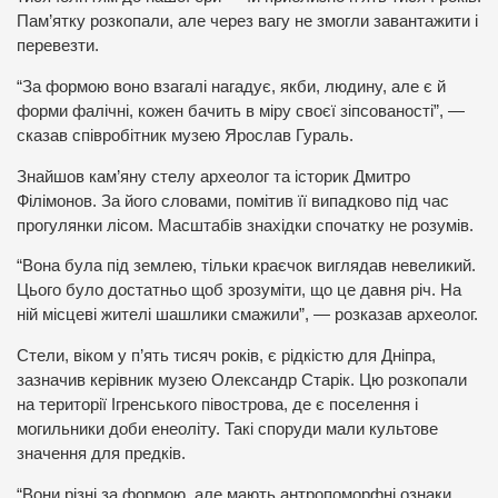
Пам’ятку розкопали, але через вагу не змогли завантажити і
перевезти.
“За формою воно взагалі нагадує, якби, людину, але є й
форми фалічні, кожен бачить в міру своєї зіпсованості”, —
сказав співробітник музею Ярослав Гураль.
Знайшов кам’яну стелу археолог та історик Дмитро
Філімонов. За його словами, помітив її випадково під час
прогулянки лісом. Масштабів знахідки спочатку не розумів.
“Вона була під землею, тільки краєчок виглядав невеликий.
Цього було достатньо щоб зрозуміти, що це давня річ. На
ній місцеві жителі шашлики смажили”, — розказав археолог.
Стели, віком у п’ять тисяч років, є рідкістю для Дніпра,
зазначив керівник музею Олександр Старік. Цю розкопали
на території Ігренського півострова, де є поселення і
могильники доби енеоліту. Такі споруди мали культове
значення для предків.
“Вони різні за формою, але мають антропоморфні ознаки.